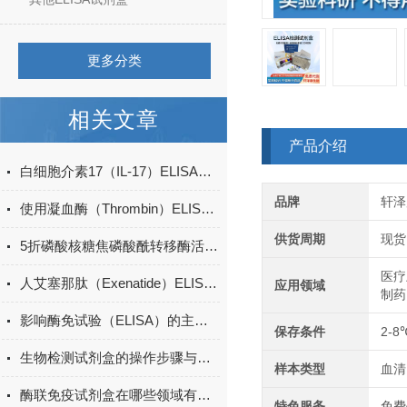
更多分类
相关文章
产品介绍
白细胞介素17（IL-17）ELISA试剂盒的特点及优势
品牌
轩泽
使用凝血酶（Thrombin）ELISA试剂盒时，需要注意哪些关键步骤？
供货周期
现货
5折磷酸核糖焦磷酸酰转移酶活性检测试剂盒
医疗
人艾塞那肽（Exenatide）ELISA试剂盒升级
应用领域
制药
影响酶免试验（ELISA）的主要因素有哪些
保存条件
2-8
生物检测试剂盒的操作步骤与实验注意事项
样本类型
血清
酶联免疫试剂盒在哪些领域有广泛应用？
特色服务
免费