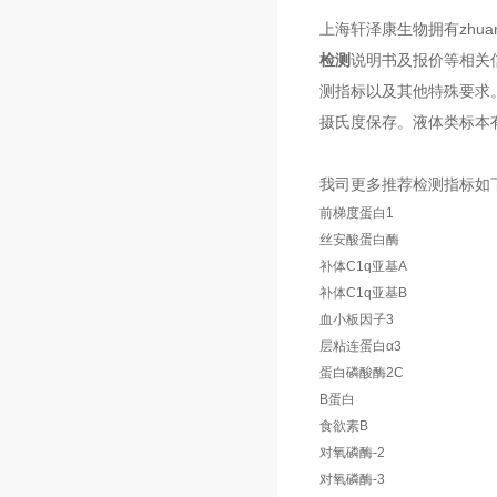
上海轩泽康生物拥有zhu
检测
说明书及报价等相关
测指标以及其他特殊要求。
摄氏度保存。液体类标本
我司更多推荐检测指标如
前梯度蛋白1
丝安酸蛋白酶
补体C1q亚基A
补体C1q亚基B
血小板因子3
层粘连蛋白α3
蛋白磷酸酶2C
B蛋白
食欲素B
对氧磷酶-2
对氧磷酶-3