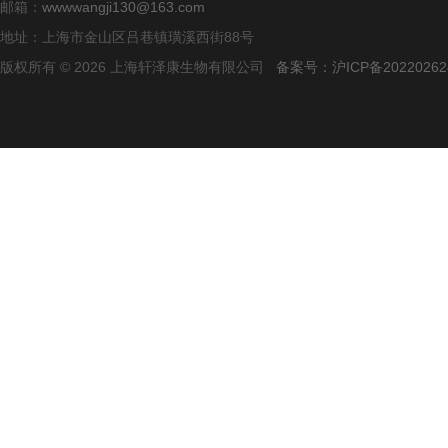
邮箱：
wwwwangji130@163.com
地址：上海市金山区吕巷镇璜溪西街88号
版权所有 © 2026 上海轩泽康生物有限公司
备案号：沪ICP备20220262