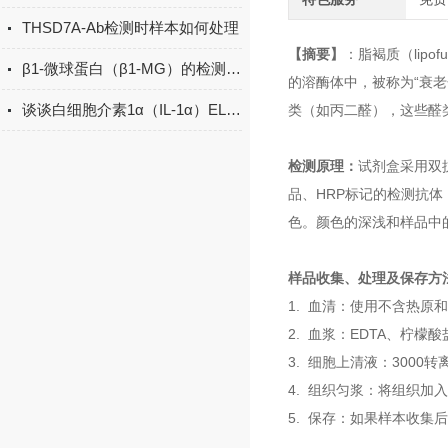
THSD7A-Ab检测时样本如何处理
【摘要】
：脂褐质（lip
β1-微球蛋白（β1-MG）的检测方法有哪些？
的溶酶体中，被称为“衰
谈谈白细胞介素1α（IL-1α）ELISA试剂盒的操作步骤
类（如丙二醛），这些醛
检测原理：
试剂盒采用双
品、HRP标记的检测抗
色。颜色的深浅和样品中的
样品收集、处理及保存方法：
1. 血清：使用不含热原
2. 血浆：EDTA、柠檬
3. 细胞上清液：3000
4. 组织匀浆：将组织加
5. 保存：如果样本收集