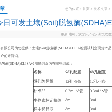
章
您的位置：
首页
>
技术文章
>
今日可发土壤(Soil)脱氢酶(SDHA
更新时间：2023-04-25 浏览次
物有限公司为您提供：
土壤(Soil)脱氢酶(SDHA)ELISA检测试剂盒
现货产品
客户前来咨询。
)脱氢酶(SDHA)ELISA检测试剂盒
内有哪些组成：
名称
96
孔配置
48
孔配置
12
8
12
4
微孔酶标板
孔
×
条
孔
×
条
3
3
标准品
0.
mL*6
管
0.
mL*6
管
生物素标记抗体
6mL
3mL
样本稀释液
6mL
3mL