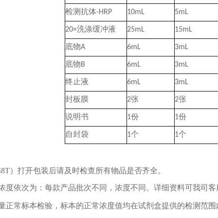
检测抗体
-HRP
10mL
5mL
20×
洗涤缓冲液
25mL
15mL
底物
A
6mL
3mL
底物
B
6mL
3mL
终止液
6mL
3mL
封板膜
2
张
2
张
说明书
1
份
1
份
自封袋
1
个
1
个
48T
）打开包装后请及时检查所有物品是否齐全。
每款产品批次不同，浓度不同。详细资料可我司客
浓度依次为：
量正常标本检验，标本的正常浓度值均在试剂盒提供的检测范围