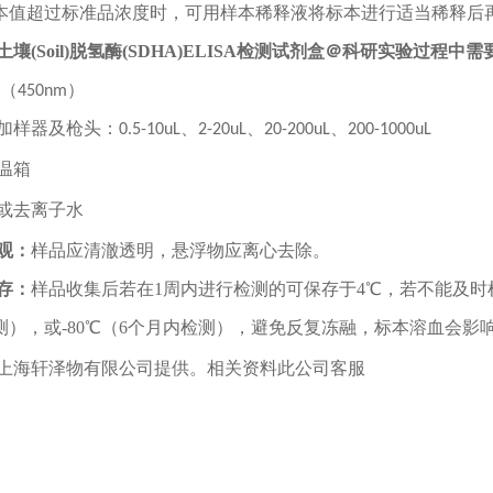
本值超过标准品浓度时，可用样本稀释液将标本进行适当稀释后
壤(Soil)脱氢酶(SDHA)ELISA检测试剂盒＠科研实验过程中
（
450nm
）
加样器及枪头：
0.5-10uL
、
2-20uL
、
20-200uL
、
200-1000uL
温箱
或去离子水
观：
样品应清澈透明，悬浮物应离心去除。
存：
样品收集后若在
1
周内进行检测的可保存于
4
℃，若不能及时
测），或
-80
℃（
6
个月内检测），避免反复冻融，
标本溶血会影
上海轩泽物有限公司提供。相关资料此公司客服