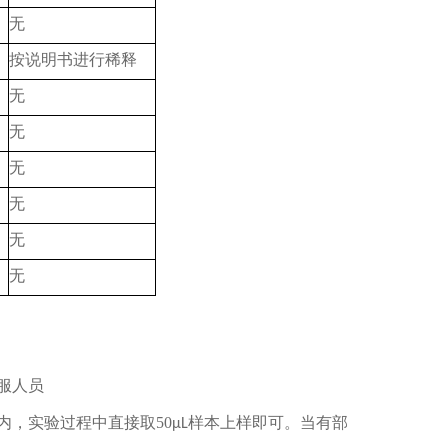
无
按说明书进行稀释
无
无
无
无
无
无
服人员
内，实验过程中直接取
50
样本上样即可。当有部
μL