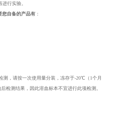
再进行实验。
需要您自备的产品有
：
检测，请按一次使用量分装，冻存于
-20
℃（
1
个月
响后检测结果，因此溶血标本不宜进行此项检测。