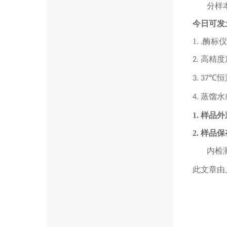
分样
今日可发土
1.
.
酶标仪
2.
高精度
℃
3.
37
恒
4.
蒸馏水
1.
样品外
2.
样品保
内检
此文章由