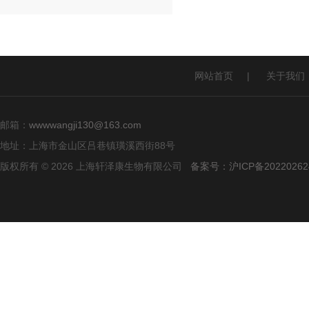
网站首页
|
关于我们
邮箱：
wwwwangji130@163.com
地址：上海市金山区吕巷镇璜溪西街88号
版权所有 © 2026 上海轩泽康生物有限公司
备案号：沪ICP备20220262