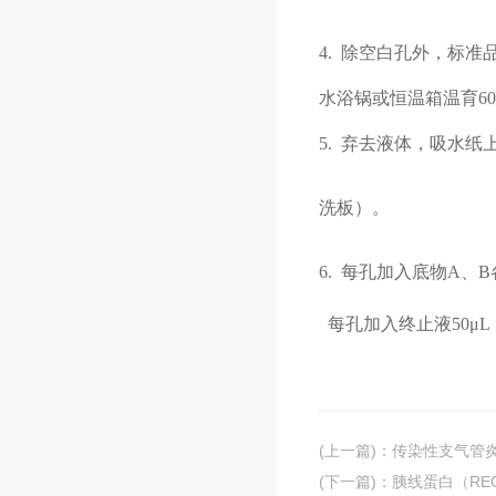
4.
除空白孔外，
标准
水浴锅或恒温箱温育60m
5.
弃去液体，吸水纸
洗板）。
6.
每孔加入底物
A、B
每孔加入终止液
50μ
(上一篇)
：
传染性支气管炎病
(下一篇)
：
胰线蛋白（RE