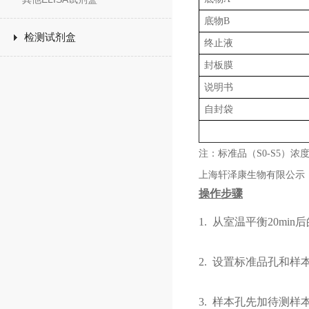
底物
B
检测试剂盒
终止液
封板膜
说明书
自封袋
注：标准品（
S0-S5）浓
上海轩泽康生物有限公示
操作步骤
1.
从室温平衡
20mi
2.
设置标准品孔和样
3.
样本孔先加
待测样