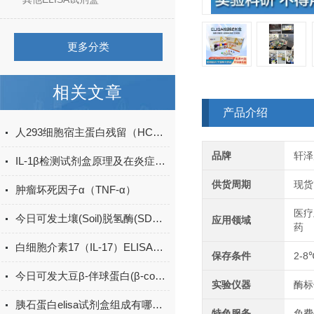
更多分类
相关文章
产品介绍
人293细胞宿主蛋白残留（HCP）ELISA检测试剂盒产品升级
品牌
轩泽
IL-1β检测试剂盒原理及在炎症研究中的应用
供货周期
现货
肿瘤坏死因子α（TNF-α）
医疗
今日可发土壤(Soil)脱氢酶(SDHA)ELISA检测试剂盒＠科研
应用领域
药
白细胞介素17（IL-17）ELISA试剂盒的特点及优势
保存条件
2-8
今日可发大豆β-伴球蛋白(β-conglycinin)ELISA试剂盒＠科研
实验仪器
酶标
胰石蛋白elisa试剂盒组成有哪些？
特色服务
免费