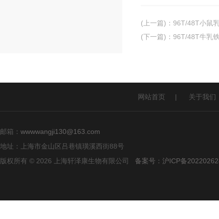
(上一篇)
：
96T/48T小鼠
(下一篇)
：
96T/48T牛乳
网站首页
|
关于我们
邮箱：
wwwwangji130@163.com
地址：上海市金山区吕巷镇璜溪西街88号
版权所有 © 2026 上海轩泽康生物有限公司
备案号：沪ICP备20220262