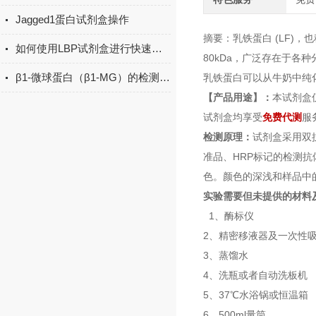
Jagged1蛋白试剂盒操作
摘要：乳铁蛋白 (LF)
如何使用LBP试剂盒进行快速检测？
80kDa，广泛存在于
β1-微球蛋白（β1-MG）的检测方法有哪些？
乳铁蛋白可以从牛奶中纯
【产品用途】：
本试剂盒
试剂盒均享受
免费代测
服
检测原理：
试剂盒采用双
准品、HRP标记的检测
色。颜色的深浅和样品中的
实验需要但未提供的材料
1、酶标仪
2、精密移液器及一次性
3、蒸馏水
4、洗瓶或者自动洗板机
5、37℃水浴锅或恒温箱
6、500ml量筒