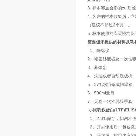
3. 标本溶血会影响zu
4. 客户的样本收集后，
（建议不超过2个月）。
5. 标本使用前应缓慢均
需要但未提供的材料及耗
1、酶标仪
2、精密移液器及一次性
3、蒸馏水
4、洗瓶或者自动洗板机
5、37℃水浴锅或恒温箱
6、500ml量筒
7、无粉一次性乳胶手套
小鼠乳铁蛋白(LTF)ELI
1、2-8℃保存，切勿冷
2、开封使用后，包被微
3、开封后，按照建议的