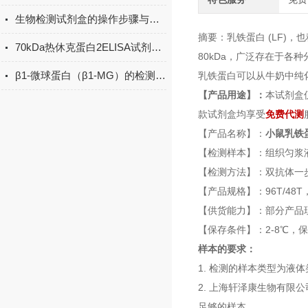
生物检测试剂盒的操作步骤与实验注意事项
摘要：乳铁蛋白 (LF)
70kDa热休克蛋白2ELISA试剂盒课题研究讨论操作法
80kDa，广泛存在于
β1-微球蛋白（β1-MG）的检测方法有哪些？
乳铁蛋白可以从牛奶中纯
【产品用途】：
本试剂盒
款试剂盒均享受
免费代测
【产品名称】：
小鼠乳铁蛋
【检测样本】：组织匀浆
【检测方法】：双抗体一
【产品规格】：96T/48
【供货能力】：部分产品
【保存条件】：2-8℃，
样本的要求：
1. 检测的样本类型为
2. 上海轩泽康生物有限
足够的样本。