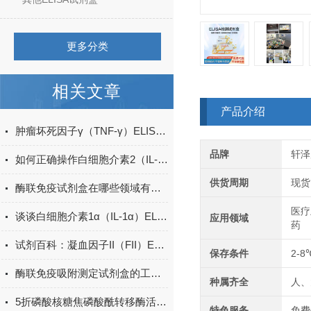
更多分类
相关文章
产品介绍
肿瘤坏死因子γ（TNF-γ）ELISA试剂盒的工作原理
品牌
轩泽
如何正确操作白细胞介素2（IL-2）ELISA试剂盒？
供货周期
现货
酶联免疫试剂盒在哪些领域有广泛应用？
医疗
谈谈白细胞介素1α（IL-1α）ELISA试剂盒的操作步骤
应用领域
药
试剂百科：凝血因子II（FII）ELISA试剂盒用途、特点、操作注意事项
保存条件
2-8
酶联免疫吸附测定试剂盒的工作原理与应用
种属齐全
人、
5折磷酸核糖焦磷酸酰转移酶活性检测试剂盒
特色服务
免费