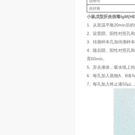
说明书
自封袋
小鼠戊型肝炎病毒IgM(HEV
1. 从室温平衡20mi
2. 设置阴、阳性对照孔
3. 待测样本孔加待测样本
4. 随后阴、阳性对照孔
育60min。
5. 弃去液体，吸水纸上
6. 每孔加入底物A、B各5
7. 每孔加入终止液50μL