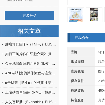
更多分类
相关文章
产品介绍
肿瘤坏死因子γ（TNF-γ）ELISA试剂盒的工作原理
品牌
轩泽
如何正确操作白细胞介素2（IL-2）ELISA试剂盒？
供货周期
现货
金黄地鼠白细胞介素6（IL-6）ELISA检测试剂盒说明书
应用领域
医疗
ANG试剂盒的操作流程与注意事项
保存条件
2-8
α干扰素（IFN-α）的使用注意事项有哪些？
检测波长
450
土壤磷酸单酯酶（PME）检测试剂盒现货
特色服务
免费
人艾塞那肽（Exenatide）ELISA试剂盒升级