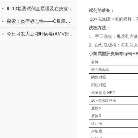
IL-1β检测试剂盒原理及在炎症研究中的应用
试剂的准备：
20×洗涤缓冲液的稀释：
探索：炎症标志物——C反应蛋白的生物学功能
洗板方法：
今日可发大豆花叶病毒(AMV)ELISA试剂盒＠科研
1. 手工洗板：甩尽孔内
2. 自动洗板机：每孔注入
小鼠戊型肝炎病毒IgM(HEV
名称
微孔酶标板
阴性对照
阳性对照
检测抗原-HRP
20×洗涤缓冲液
底物A
底物B
终止液
封板膜