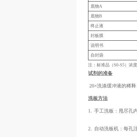
底物
A
底物
B
终止液
封板膜
说明书
自封袋
注：标准品（
S0-S5）浓
试剂的准备
20×洗涤缓冲液的稀释
洗板方法
1.
手工洗板：甩尽孔
2.
自动洗板机：每孔