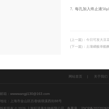
7.
每孔加入终止液
50
(上一篇)
：
今日可发大豆花叶
(下一篇)
：
土壤磷酸单酯酶
网站首页
|
关于我们
邮箱：
wwwwangji130@163.com
地址：上海市金山区吕巷镇璜溪西街88号
版权所有 © 2026 上海轩泽康生物有限公司
备案号：沪ICP备20220262