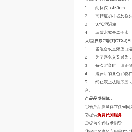
1. 酶标仪（450nm）
2. 高精度加样器及枪头：0.5
3. 37℃恒温箱
4. 蒸馏水或去离子水
犬Ⅰ型胶原C端肽(CTX-Ⅰ)E
1. 当混合或重溶蛋白
2. 为了避免交叉感染
3. 每次孵育时，请正
4. 混合后的显色底物
5. 终止液上板顺序应
合。
产品品质保障：
①若产品质量存在任何问
②提供
免费代测服务
③提供全程技术指导
④根据客户的应用需要定