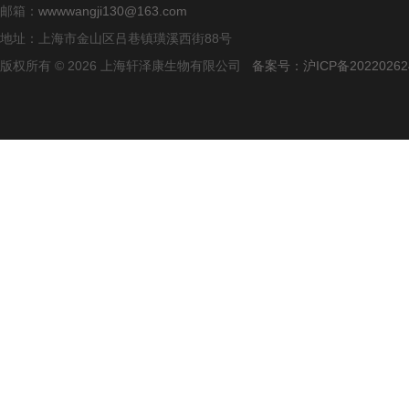
邮箱：
wwwwangji130@163.com
地址：上海市金山区吕巷镇璜溪西街88号
版权所有 © 2026 上海轩泽康生物有限公司
备案号：沪ICP备20220262