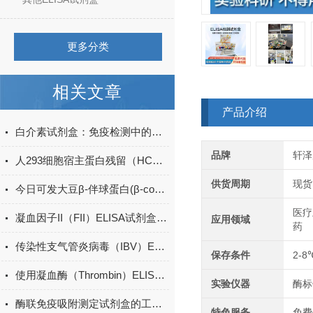
更多分类
相关文章
产品介绍
白介素试剂盒：免疫检测中的关键工具
品牌
轩泽
人293细胞宿主蛋白残留（HCP）ELISA检测试剂盒产品升级
供货周期
现货
今日可发大豆β-伴球蛋白(β-conglycinin)ELISA试剂盒＠科研
医疗
凝血因子II（FII）ELISA试剂盒的储存条件
应用领域
药
传染性支气管炎病毒（IBV）ELISA定性
保存条件
2-8
使用凝血酶（Thrombin）ELISA试剂盒时，需要注意哪些关键步骤？
实验仪器
酶标
酶联免疫吸附测定试剂盒的工作原理与应用
特色服务
免费