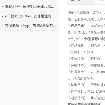
髓鞘相关生长抑制因子elisa试剂盒原理
摘要：C端端肽（CTX）
α干扰素（IFN-α）的使用注意事项有哪些？
物。它有多种形式，其中
羟脯氨酸（Hyp）ELISA检测范围多少？
【产品用途】：
本试剂盒
意一款试剂盒均享受免费
产品介绍：
犬Ⅰ型胶原C端肽(
【产品规格】：96T/盒，
【品牌】：轩泽康
【实验仪器】：酶标仪
【待检样本】：细胞培养
【种属齐全】：人（Human
ELISA试剂盒等等。
【检测目的】：用于体外
【特异性】：本ELISA
【适用范围】：此试剂盒
实验所需自备试验器材：