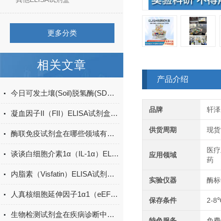
更多分类
相关文章
产品介绍
今日可发土壤(Soil)脱氢酶(SDHA)ELISA检测试剂盒＠科研
品牌
轩泽
凝血因子II（FII）ELISA试剂盒的储存条件
供货周期
现货
酶联免疫试剂盒在哪些领域有广泛应用？
医疗
谈谈白细胞介素1α（IL-1α）ELISA试剂盒的操作步骤
应用领域
药
内脂素（Visfatin）ELISA试剂盒的工作原理介绍
实验仪器
酶标
人真核细胞延伸因子1α1（eEF1α1） 酶联免疫吸附测定试剂盒
保存条件
2-8
生物检测试剂盒在疾病诊断中的重要性
特色服务
免费