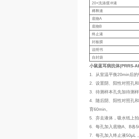
20×洗涤缓冲液
稀释液
底物A
底物B
终止液
封板膜
说明书
自封袋
小鼠蓝耳病抗体(PRRS-A
1. 从室温平衡20mi
2. 设置阴、阳性对照孔
3. 待测样本孔先加待测样
4. 随后阴、阳性对照孔
育60min。
5. 弃去液体，吸水纸上
6. 每孔加入底物A、B各5
7. 每孔加入终止液50μL