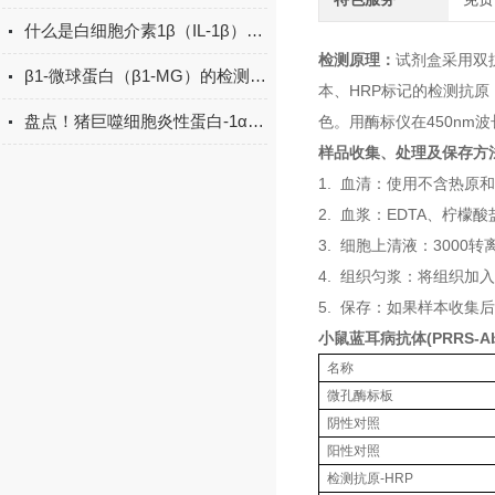
什么是白细胞介素1β（IL-1β）ELISA试剂盒？
检测原理：
试剂盒采用双
β1-微球蛋白（β1-MG）的检测方法有哪些？
本、HRP标记的检测抗
盘点！猪巨噬细胞炎性蛋白-1α(MIP-1α)elisa试剂盒应用详解
色。用酶标仪在450nm
样品收集、处理及保存方
1. 血清：使用不含热原
2. 血浆：EDTA、柠檬
3. 细胞上清液：3000
4. 组织匀浆：将组织加
5. 保存：如果样本收集
小鼠蓝耳病抗体(PRRS-A
名称
微孔酶标板
阴性对照
阳性对照
检测抗原-HRP