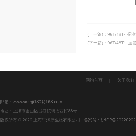
(上一篇)
：
96T/48T小鼠
(下一篇)
：
96T/48T牛血
网站首页
|
关于我们
邮箱：
wwwwangji130@163.com
地址：上海市金山区吕巷镇璜溪西街88号
版权所有 © 2026 上海轩泽康生物有限公司
备案号：沪ICP备20220262