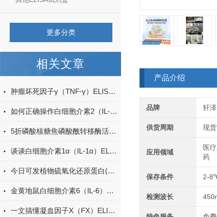
更多分类
相关文章
产品介绍
肿瘤坏死因子γ（TNF-γ）ELISA试剂盒的工作原理
品牌
轩泽
如何正确操作白细胞介素2（IL-2）ELISA试剂盒？
供货周期
现货
5折磷酸核糖焦磷酸酰转移酶活性检测试剂盒
医疗
谈谈白细胞介素1α（IL-1α）ELISA试剂盒的操作步骤
应用领域
药
今日可发植物硫氧化还原蛋白(Trx)ELISA试剂盒＠科研
保存条件
2-8
金黄地鼠白细胞介素6（IL-6）ELISA检测试剂盒说明书
检测波长
450
一文搞懂凝血因子X（FX）ELISA试剂盒的特点
特色服务
免费