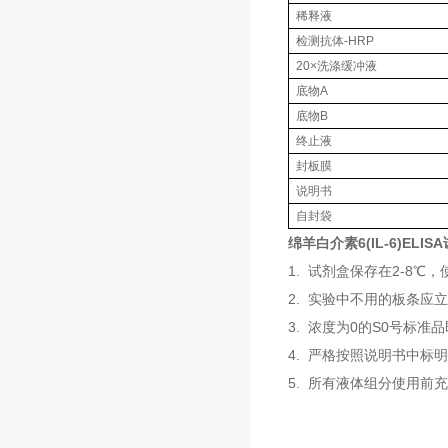
稀释液
检测抗体-HRP
20×洗涤缓冲液
底物A
底物B
终止液
封板膜
说明书
自封袋
绵羊白介素6(IL-6)ELI
1. 试剂盒保存在2-8
2. 实验中不用的板条应
3. 浓度为0的S0号标
4. 严格按照说明书中标
5. 所有液体组分使用前