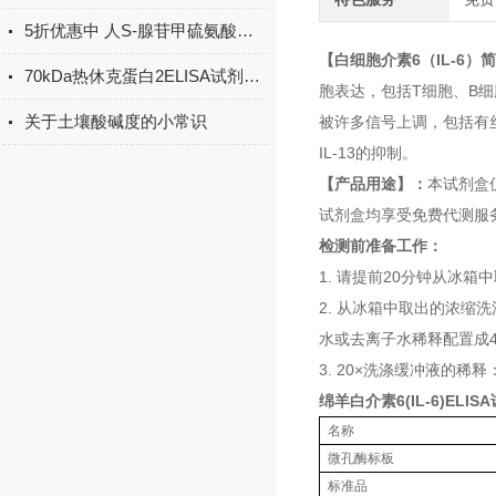
5折优惠中 人S-腺苷甲硫氨酸（SAM）ELISA试剂盒
【白细胞介素6（IL-6）
70kDa热休克蛋白2ELISA试剂盒课题研究讨论操作法
胞表达，包括T细胞、B细
关于土壤酸碱度的小常识
被许多信号上调，包括有丝分
IL-13的抑制。
【产品用途】：
本试剂盒
试剂盒均享受免费代测服
检测前准备工作：
1. 请提前20分钟从冰
2. 从冰箱中取出的浓缩
水或去离子水稀释配置成4
3. 20×洗涤缓冲液的稀
绵羊白介素6(IL-6)ELI
名称
微孔酶标板
标准品