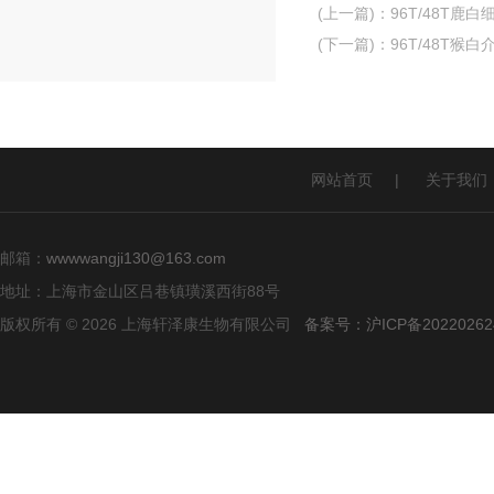
(上一篇)
：
96T/48T鹿白
(下一篇)
：
96T/48T猴白
网站首页
|
关于我们
邮箱：
wwwwangji130@163.com
地址：上海市金山区吕巷镇璜溪西街88号
版权所有 © 2026 上海轩泽康生物有限公司
备案号：沪ICP备20220262