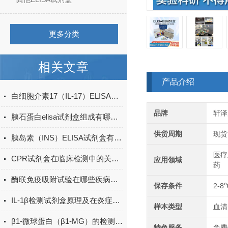
更多分类
相关文章
产品介绍
白细胞介素17（IL-17）ELISA试剂盒的特点及优势
品牌
轩泽
胰石蛋白elisa试剂盒组成有哪些？
供货周期
现货
胰岛素（INS）ELISA试剂盒有哪些应用领域？
医疗
CPR试剂盒在临床检测中的关键作用
应用领域
药
酶联免疫吸附试验在哪些疾病诊断中具有重要的应用价值？
保存条件
2-8
IL-1β检测试剂盒原理及在炎症研究中的应用
样本类型
血清
β1-微球蛋白（β1-MG）的检测方法有哪些？
特色服务
免费