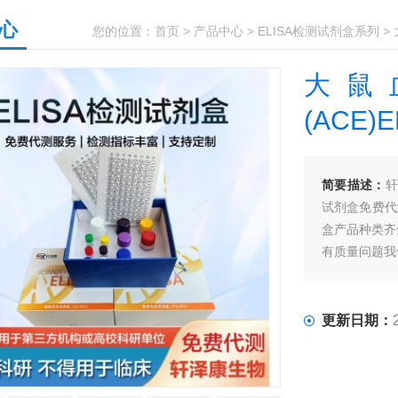
心
您的位置：
首页
>
产品中心
>
ELISA检测试剂盒系列
>
大鼠
(ACE)
简要描述：
轩
试剂盒免费代
盒产品种类齐
有质量问题我
更新日期：