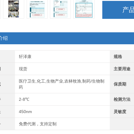
产
介绍
轩泽康
规格
期
现货
主要用途
医疗卫生,化工,生物产业,农林牧渔,制药/生物制
域
保质期
药
件
2-8℃
检测方法
长
450nm
灵敏度
务
免费代测，支持定制