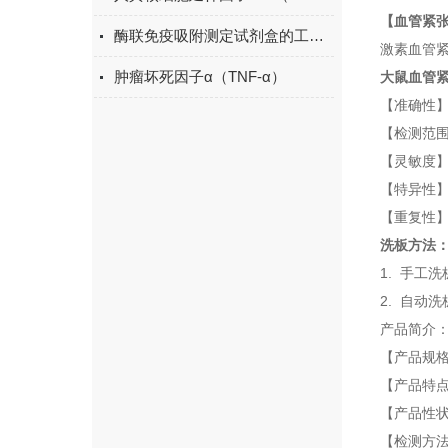
【血管紧张
酶联免疫吸附测定试剂盒的工作原理与应用
激素血管紧
肿瘤坏死因子α（TNF-α）
大鼠血管紧
【准确性】
【检测范
【灵敏度】：
【特异性
【重复性】
洗板方法
1. 手工
2. 自动
产品简介
【产品规格】：
【产品特
【产品性
【检测方法