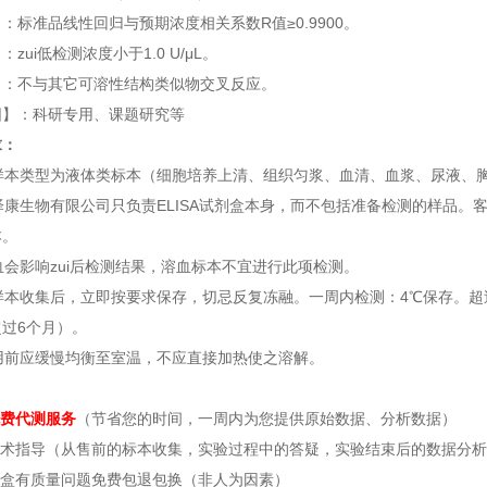
：标准品线性回归与预期浓度相关系数R值≥0.9900。
zui低检测浓度小于1.0 U/μL。
】：不与其它可溶性结构类似物交叉反应。
围】：科研专用、课题研究等
求：
的样本类型为液体类标本（细胞培养上清、组织匀浆、血清、血浆、尿液、
轩泽康生物有限公司只负责ELISA试剂盒本身，而不包括准备检测的样品
本。
溶血会影响zui后检测结果，溶血标本不宜进行此项检测。
的样本收集后，立即按要求保存，切忌反复冻融。一周内检测：4℃保存。超过
过6个月）。
使用前应缓慢均衡至室温，不应直接加热使之溶解。
：
费代测服务
（节省您的时间，一周内为您提供原始数据、分析数据）
技术指导（从售前的标本收集，实验过程中的答疑，实验结束后的数据分
剂盒有质量问题免费包退包换（非人为因素）