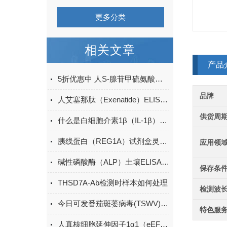
更多分类
相关文章
产品
5折优惠中 人S-腺苷甲硫氨酸（SAM）ELISA试剂盒
品牌
人艾塞那肽（Exenatide）ELISA试剂盒升级
供货周
什么是白细胞介素1β（IL-1β）ELISA试剂盒？
胰线蛋白（REG1A）试剂盒灵敏度
应用领
碱性磷酸酶（ALP）土壤ELISA的操作方法
保存条
THSD7A-Ab检测时样本如何处理
检测波
今日可发番茄斑萎病毒(TSWV)ELISA试剂盒＠科研
特色服
人真核细胞延伸因子1α1（eEF1α1） 酶联免疫吸附测定试剂盒