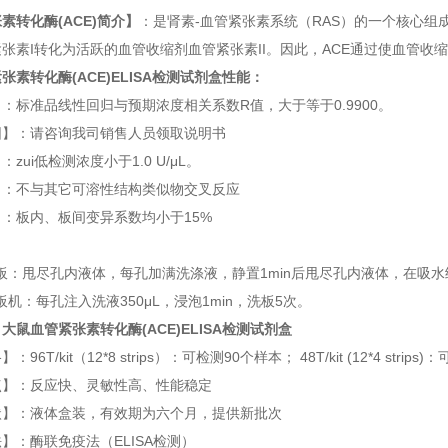
素转化酶(ACE)简介】
：是肾素-血管紧张素系统（RAS）的一个核心
张素I转化为活跃的血管收缩剂血管紧张素II。因此，ACE通过使血管收
张素转化酶(ACE)ELISA检测试剂盒
性能：
：标准品线性回归与预期浓度相关系数R值，大于等于0.9900。
围】：请咨询我司销售人员领取说明书
zui低检测浓度小于1.0 U/μL。
】：不与其它可溶性结构类似物交叉反应
：板内、板间变异系数均小于15%
：
洗板：甩尽孔内液体，每孔加满洗涤液，静置1min后甩尽孔内液体，在吸
洗板机：每孔注入洗液350μL，浸泡1min，洗板5次。
：
大鼠血管紧张素转化酶(ACE)ELISA检测试剂盒
96T/kit（12*8 strips）：可检测90个样本； 48T/kit (12*4 strip
点】：反应快、灵敏性高、性能稳定
状】：液体盒装，有效期为六个月，提供新批次
】：酶联免疫法（ELISA检测）