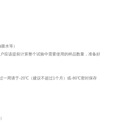
胸腹水等）
。客户应该提前计算整个试验中需要使用的样品数量，准备好
一周请于-20℃（建议不超过1个月）或-80℃密封保存
析）