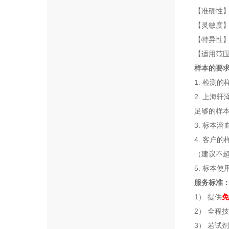
【准确性】
【灵敏度】：
【特异性
【适用范
样本的要
1. 检测
2. 上海
足够的样
3. 标本
4. 客户
（建议不超
5. 标本
服务标准
1） 提供
免
2） 全程
3） 若试