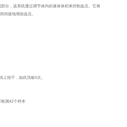
组成部分，该系统通过调节体内的液体体积来控制血压。它将
缩而间接地增加血压。
水纸上拍干，如此洗板5次。
s)：可检测42个样本