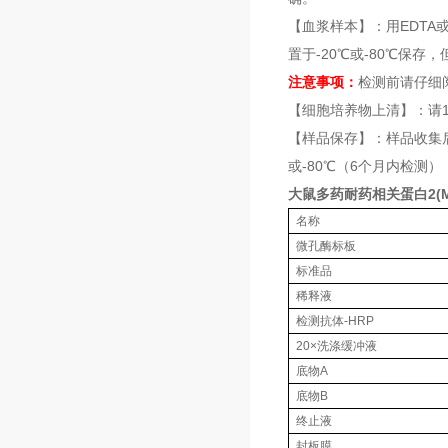
【血浆样本】：用EDTA
置于-20℃或-80℃保存
注意事项：
检测前请仔细
【细胞培养物上清】：请1
【样品保存】：样品收集
或-80℃（6个月内检
大鼠多药耐药相关蛋白2(MR
名称
微孔酶标板
标准品
稀释液
检测抗体-HRP
20×洗涤缓冲液
底物A
底物B
终止液
封板膜