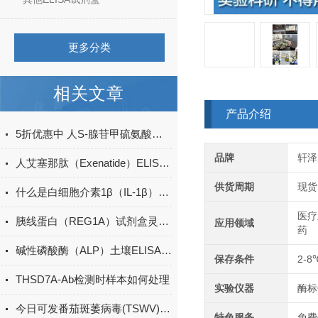
更多分类
相关文章
产品介绍
5折优惠中 人S-腺苷甲硫氨酸（SAM）ELISA试剂盒
品牌
轩泽
人艾塞那肽（Exenatide）ELISA试剂盒升级
供货周期
现货
什么是白细胞介素1β（IL-1β）ELISA试剂盒？
医疗
胰线蛋白（REG1A）试剂盒灵敏度
应用领域
药
碱性磷酸酶（ALP）土壤ELISA的操作方法
保存条件
2-8
THSD7A-Ab检测时样本如何处理
实验仪器
酶标
今日可发番茄斑萎病毒(TSWV)ELISA试剂盒＠科研
特色服务
免费