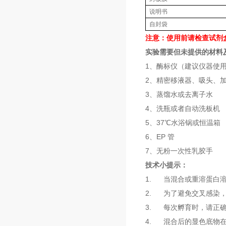
说明书
自封袋
注意：使用前请检查试剂
实验需要但未提供的材料
1、酶标仪（建议仪器使
2、精密移液器、吸头、
3、蒸馏水或去离子水
4、洗瓶或者自动洗板机
5、37℃水浴锅或恒温箱
6、EP 管
7、无粉一次性乳胶手
技术小提示：
1. 当混合或重溶蛋白
2. 为了避免交叉感染
3. 每次孵育时，请正
4. 混合后的显色底物