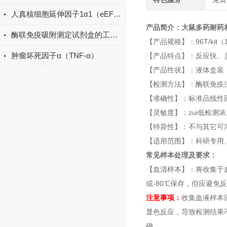
人真核细胞延伸因子1α1（eEF1α1） 酶联免疫吸附测定试剂盒
产品简介：
大鼠多药耐药相关
酶联免疫吸附测定试剂盒的工作原理与应用
【产品规格】：96T/kit（12
肿瘤坏死因子α（TNF-α）
【产品特点】：反应快、
【产品性状】：液体盒装
【检测方法】：酶联免疫法
【准确性】：标准品线性回
【灵敏度】：zui低检测浓度 
【特异性】：不与其它可
【适用范围】：科研专用
常见样本处理及要求：
【血清样本】：将收集于血清
或-80℃保存，但应避免
注意事项：
收集血液样本
显色反应，导致检测结果
确。