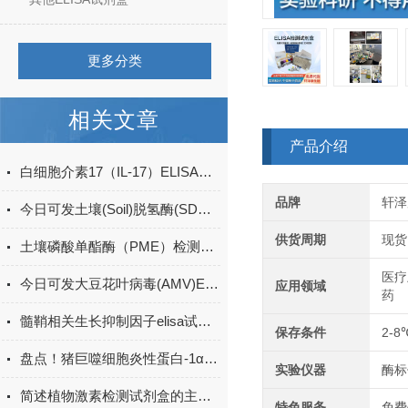
更多分类
相关文章
产品介绍
白细胞介素17（IL-17）ELISA试剂盒的特点及优势
品牌
轩泽
今日可发土壤(Soil)脱氢酶(SDHA)ELISA检测试剂盒＠科研
供货周期
现货
土壤磷酸单酯酶（PME）检测试剂盒现货
医疗
今日可发大豆花叶病毒(AMV)ELISA试剂盒＠科研
应用领域
药
髓鞘相关生长抑制因子elisa试剂盒原理
保存条件
2-8
盘点！猪巨噬细胞炎性蛋白-1α(MIP-1α)elisa试剂盒应用详解
实验仪器
酶标
简述植物激素检测试剂盒的主要用途
特色服务
免费