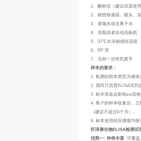
1、酶标仪（建议仪器使
2、精密移液器、吸头、
3、蒸馏水或去离子水
4、洗瓶或者自动洗板机
5、37℃水浴锅或恒温箱
6、EP 管
7、无粉一次性乳胶手
样本的要求：
1. 检测的样本类型为
2. 我司只负责ELIS
3. 标本溶血会影响zu
4. 客户的样本收集后，
（建议不超过6个月）。
5. 标本使用前应缓慢均
轩泽康生物ELISA检测
优势一: 种类丰富
可覆盖