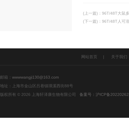
(上一篇)
：
96T/48T大鼠
(下一篇)
：
96T/48T人可
网站首页
|
关于我们
邮箱：
wwwwangji130@163.com
地址：上海市金山区吕巷镇璜溪西街88号
版权所有 © 2026 上海轩泽康生物有限公司
备案号：沪ICP备20220262