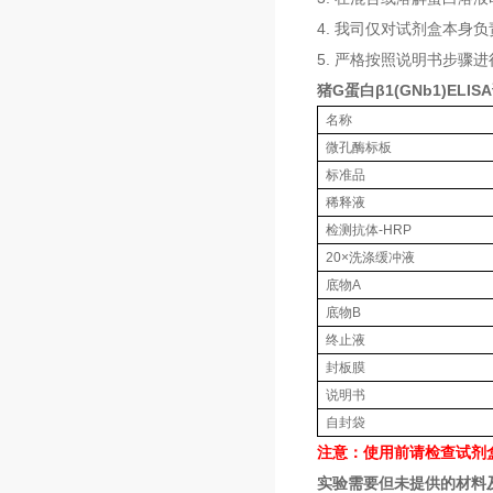
4. 我司仅对试剂盒本
5. 严格按照说明书步骤
猪G蛋白β1(GNb1)ELI
名称
微孔酶标板
标准品
稀释液
检测抗体-HRP
20×洗涤缓冲液
底物A
底物B
终止液
封板膜
说明书
自封袋
注意：使用前请检查试剂
实验需要但未提供的材料