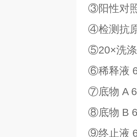
③阳性对照 
④检测抗原-
⑤20×洗涤
⑥稀释液 
⑦底物 A 
⑧底物 B 
⑨终止液 