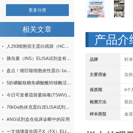
更多分类
相关文章
产品介
人293细胞宿主蛋白残留（HCP）ELISA检测试剂盒产品升级
胰岛素（INS）ELISA试剂盒有哪些应用领域？
品牌
轩泽
盘点！猪巨噬细胞炎性蛋白-1α(MIP-1α)elisa试剂盒应用详解
主要用途
仅供
5折磷酸核糖焦磷酸酰转移酶活性检测试剂盒
保质期
6个
今日可发番茄斑萎病毒(TSWV)ELISA试剂盒＠科研
检测方法
双抗
70kDa热休克蛋白2ELISA试剂盒课题研究讨论操作法
样本类型
血清
ANG试剂盒在临床诊断中的应用
一文搞懂凝血因子X（FX）ELISA试剂盒的特点