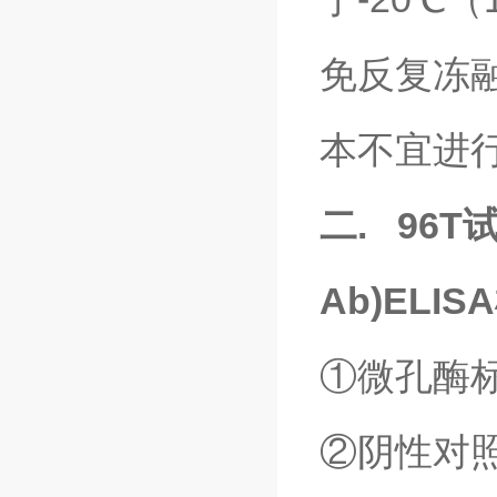
免反复冻
本不宜进
二. 96
Ab)ELI
①微孔酶标板
②阴性对照 