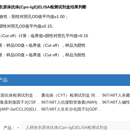
原体抗体(Cpn-IgE)ELISA检测试剂盒
结果判断
效性：阳性对照孔
OD
值平均值
≥1.00
；
阴性对照孔
OD
值平均值
≤0.15
。
（
Cut off
）计算：临界值
=
阴性对照孔平均值
+0.15
断：样品
OD
值＜临界值（
Cut off
），样品为阴性
断：样品
OD
值＞临界值（
Cut off
），样品为阳性
产品
乙型肝炎表面抗体检测试剂盒 科研ELISA
囊虫病（CYT）检测试剂盒 间接ELISA
96T/48T人集落刺激因子3(CSF-3)ELISA检测试剂盒
96T/48T人抗缪勒管激素(AMH)ELISA试剂盒 定量检测
96T/48T人(MIP-3α/CCL20)ELISA试剂盒 定量检测
96T/48T人生长分化因子5(GDF5)科研ELISA试剂盒
产品：