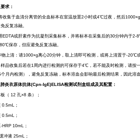
及要求：
将收集于血清分离管的全血标本在室温放置
2
小时或
4
℃
过夜，然后
1000×
避免反复冻融。
用
EDTA
或肝素作为抗凝剂采集标本，并将标本在采集后的
30
分钟内于
2-8
-80
℃
保存，但应避免反复冻融。
养物上清：请
1000×g
离心
20
分钟，取上清即可检测，或将上清置于
-20
℃
：样品收集后若在
1
周内进行检测的可保存于
4
℃
，若不能及时检测，请按
6
个月内检测），避免反复冻融，标本溶血会影响最后检测结果，因此溶
肺炎衣原体抗体(Cpn-IgE)ELISA检测试剂盒
组成及其配置：
标板（
12
孔
×8
条）；
照
0.5mL
；
照
0.5mL
；
原
-HRP 10mL
；
缓冲液
25mL
；