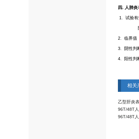
四
.
人肺炎衣
1.
试验有
2.
临界值
3.
阴性判
4.
阳性判
相关