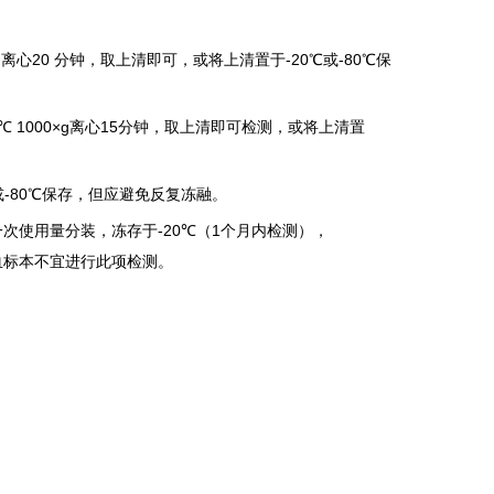
g
离心
20
分钟，取上清即可，或将上清置于
-20
℃
或
-80
℃
保
℃
1000×g
离心
15
分钟，取上清即可检测，或将上清置
或
-80
℃
保存，但应避免反复冻融。
一次使用量分装，冻存于
-20
℃
（
1
个月内检测），
血标本不宜进行此项检测。