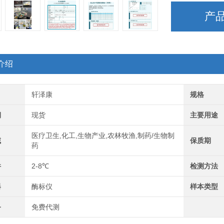
产
介绍
轩泽康
规格
期
现货
主要用途
医疗卫生,化工,生物产业,农林牧渔,制药/生物制
域
保质期
药
件
2-8℃
检测方法
器
酶标仪
样本类型
务
免费代测