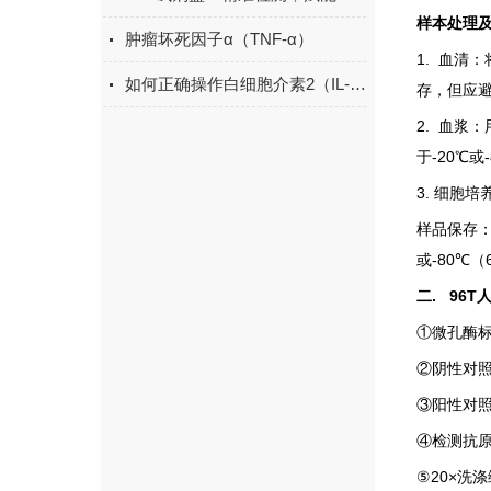
样本处理
肿瘤坏死因子α（TNF-α）
1.
血清：
如何正确操作白细胞介素2（IL-2）ELISA试剂盒？
存，但应
2.
血浆：
于
-20
℃
或
3.
细胞培
样品保存
或
-80
℃
（
二
. 96T
人
①
微孔酶
②
阴性对
③
阳性对
④
检测抗
⑤
20×
洗涤