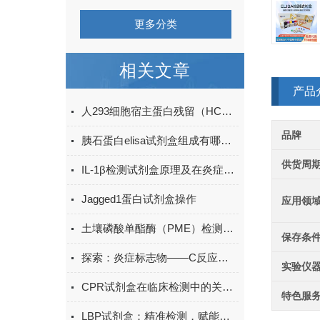
更多分类
相关文章
产品
人293细胞宿主蛋白残留（HCP）ELISA检测试剂盒产品升级
品牌
胰石蛋白elisa试剂盒组成有哪些？
供货周
IL-1β检测试剂盒原理及在炎症研究中的应用
Jagged1蛋白试剂盒操作
应用领
土壤磷酸单酯酶（PME）检测试剂盒现货
保存条
探索：炎症标志物——C反应蛋白的生物学功能
实验仪
CPR试剂盒在临床检测中的关键作用
特色服
LBP试剂盒：精准检测，赋能免疫研究新突破