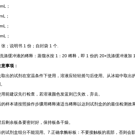
mL
；
6mL
；
6mL
；
mL
；
2
张；说明书
1
份；自封袋
1
个
.
洗涤缓冲液的稀释：蒸馏水按
1
：
20
稀释，即
1
份的
20×
洗涤缓冲液加
注意事项：
盒取出的试剂在室温条件下使用，溶液应轻轻摇匀后使用。从冰箱中取出
制。
使用前建议先行检查，若溶液颜色发蓝则已失效，弃去。
后的样本请按照操作步骤用稀释液适当稀释以达到试剂盒的的最佳检测效
。
封后剩余板条要密封好，保持板条干燥。
号的试剂盒组分不能混用。
7.
正确拿酶标板：不要接触板的底部，否则会