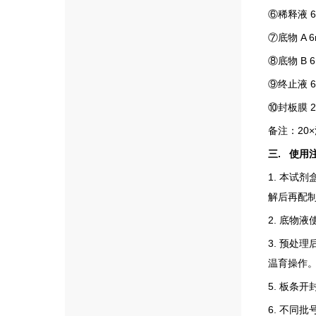
⑥
稀释液
6
⑦
底物
A 
⑧
底物
B 
⑨
终止液
6
⑩
封板膜
备注：
20×
三
.
使用
1.
本试剂
解后再配
2.
底物液
3.
预处理
温育操作
5.
板条开
6.
不同批