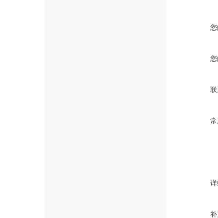
您
您
联
常
详
补