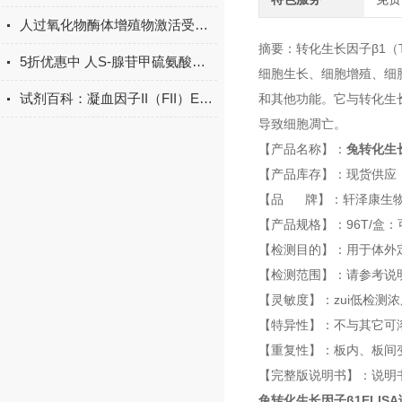
人过氧化物酶体增殖物激活受体γ辅激活子1α（PGC-1α）订购
摘要：转化生长因子β1（
5折优惠中 人S-腺苷甲硫氨酸（SAM）ELISA试剂盒
细胞生长、细胞增殖、细胞
试剂百科：凝血因子II（FII）ELISA试剂盒用途、特点、操作注意事项
和其他功能。它与转化生长
导致细胞凋亡。
【产品名称】：
兔转化生长
【产品库存】：现货供应
【品 牌】：轩泽康生
【产品规格】：96T/盒：
【检测目的】：用于体外
【检测范围】：请参考说
【灵敏度】：zui低检测浓度小
【特异性】：不与其它可
【重复性】：板内、板间变
【完整版说明书】：说明
兔转化生长因子β1ELIS