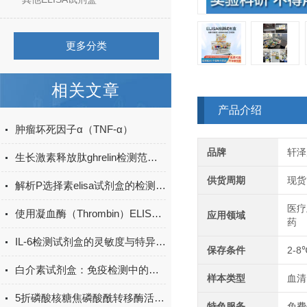
更多分类
相关文章
产品介绍
肿瘤坏死因子α（TNF-α）
品牌
轩泽
生长激素释放肽ghrelin检测范围多少？
供货周期
现货
解析P选择素elisa试剂盒的检测原理
医疗
使用凝血酶（Thrombin）ELISA试剂盒时，需要注意哪些关键步骤？
应用领域
药
IL-6检测试剂盒的灵敏度与特异性分析
保存条件
2-8
白介素试剂盒：免疫检测中的关键工具
样本类型
血清
5折磷酸核糖焦磷酸酰转移酶活性检测试剂盒
特色服务
免费