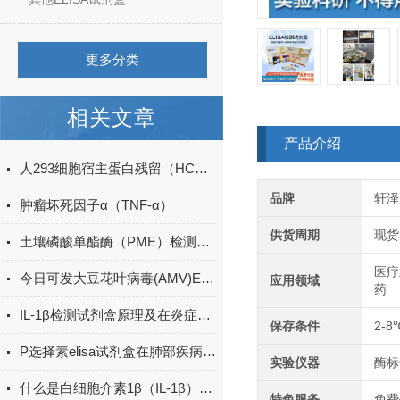
更多分类
相关文章
产品介绍
人293细胞宿主蛋白残留（HCP）ELISA检测试剂盒产品升级
品牌
轩泽
肿瘤坏死因子α（TNF-α）
供货周期
现货
土壤磷酸单酯酶（PME）检测试剂盒现货
医疗
今日可发大豆花叶病毒(AMV)ELISA试剂盒＠科研
应用领域
药
IL-1β检测试剂盒原理及在炎症研究中的应用
保存条件
2-8
P选择素elisa试剂盒在肺部疾病中的作用
实验仪器
酶标
什么是白细胞介素1β（IL-1β）ELISA试剂盒？
特色服务
免费