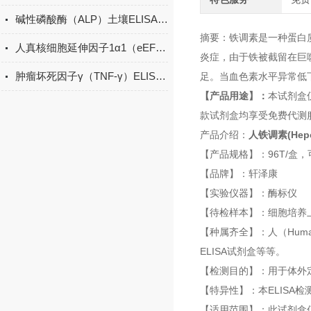
碱性磷酸酶（ALP）土壤ELISA的操作方法
摘要：铁调素是一种蛋白
人真核细胞延伸因子1α1（eEF1α1） 酶联免疫吸附测定试剂盒
炎症，由于铁被截留在巨
肿瘤坏死因子γ（TNF-γ）ELISA试剂盒的工作原理
足。当血色素水平异常低
【产品用途】：
本试剂盒
款试剂盒均享受免费代测
产品介绍：
人铁调素(Hepc
【产品规格】：96T/盒，
【品牌】：轩泽康
【实验仪器】：酶标仪
【待检样本】：细胞培养
【种属齐全】：人（Human
ELISA试剂盒等等。
【检测目的】：用于体外
【特异性】：本ELISA
【适用范围】：此试剂盒