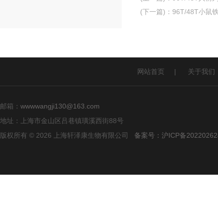
(下一篇)
：
96T/48T小鼠铁
网站首页
|
关于我们
邮箱：
wwwwangji130@163.com
地址：上海市金山区吕巷镇璜溪西街88号
版权所有 © 2026 上海轩泽康生物有限公司
备案号：沪ICP备20220262