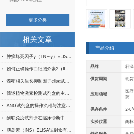
更多分类
相关文章
产品介绍
肿瘤坏死因子γ（TNF-γ）ELISA试剂盒的工作原理
品牌
轩泽
如何正确操作白细胞介素2（IL-2）ELISA试剂盒？
供货周期
现货
髓鞘相关生长抑制因子elisa试剂盒原理
医疗
简述植物激素检测试剂盒的主要用途
应用领域
药
ANG试剂盒的操作流程与注意事项
保存条件
2-8
酶联免疫试剂盒在临床诊断中的应用
实验仪器
酶标
胰岛素（INS）ELISA试剂盒有哪些应用领域？
特色服务
免费