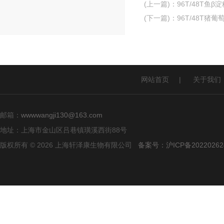
(上一篇)
：
96T/48T鱼β淀
(下一篇)
：
96T/48T猪葡
网站首页
|
关于我们
邮箱：
wwwwangji130@163.com
地址：上海市金山区吕巷镇璜溪西街88号
版权所有 © 2026 上海轩泽康生物有限公司
备案号：沪ICP备20220262