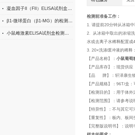
凝血因子II（FII）ELISA试剂盒的储存条件
检测前准备工作：
β1-微球蛋白（β1-MG）的检测方法有哪些？
1. 请提前20分钟从冰
小鼠雌激素ELISA试剂盒检测原理
2. 从冰箱中取出的浓缩
水或去离子水稀释配置成4
3. 20×洗涤缓冲液的稀
【产品名称】：
小鼠葡萄糖
【产品库存】：现货供应
【品 牌】：轩泽康生
【产品规格】：96T/盒：
【检测目的】：用于体外
【检测范围】：请参考说
【特异性】：不与其它可
【重复性】：板内、板间变
【完整版说明书】：说明
样本的要求：