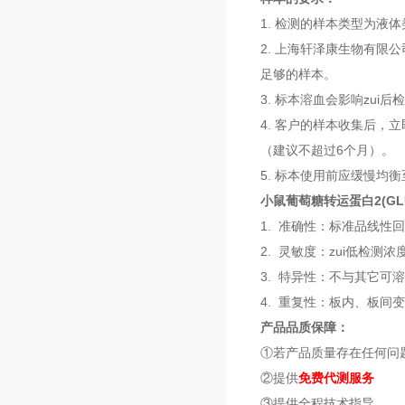
1. 检测的样本类型为
2. 上海轩泽康生物有限
足够的样本。
3. 标本溶血会影响zu
4. 客户的样本收集后，
（建议不超过6个月）。
5. 标本使用前应缓慢均
小鼠葡萄糖转运蛋白2(GLU
1. 准确性：标准品线性回
2. 灵敏度：zui低检测浓度小
3. 特异性：不与其它可
4. 重复性：板内、板间
产品品质保障：
①若产品质量存在任何问
②提供
免费代测服务
③提供全程技术指导