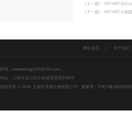
(上一篇)
：
96T/48T马(C
(下一篇)
：
96T/48T大鼠
网站首页
|
关于我们
邮箱：
wwwwangji130@163.com
地址：上海市金山区吕巷镇璜溪西街88号
版权所有 © 2026 上海轩泽康生物有限公司
备案号：沪ICP备20220262