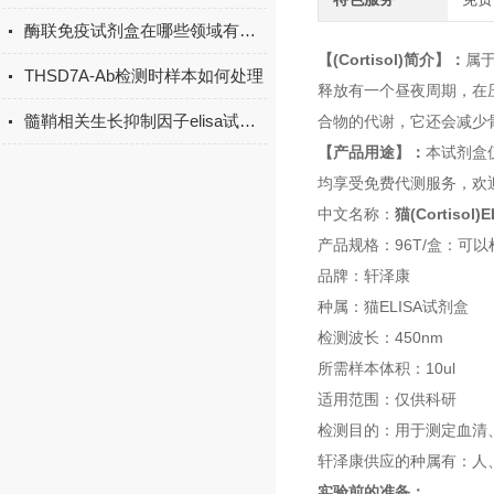
酶联免疫试剂盒在哪些领域有广泛应用？
【(Cortisol)简介】：
属
THSD7A-Ab检测时样本如何处理
释放有一个昼夜周期，在
髓鞘相关生长抑制因子elisa试剂盒原理
合物的代谢，它还会减少
【产品用途】：
本试剂盒
均享受免费代测服务，欢
中文名称：
猫(Cortiso
产品规格：96T/盒：可以
品牌：轩泽康
种属：猫ELISA试剂盒
检测波长：450nm
所需样本体积：10ul
适用范围：仅供科研
检测目的：用于测定血清
轩泽康供应的种属有：人、
实验前的准备：