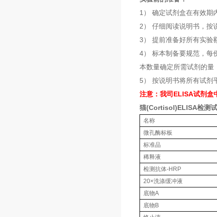
1） 确定试剂盒在有效期
2） 仔细阅读说明书，
3） 提前准备好所有实
4） 标本制备要规范，
本数量确定所需试剂的量
5） 按说明书将所有试
注意：我司ELISA试剂
猫(Cortisol)ELISA检
名称
微孔酶标板
标准品
稀释液
检测抗体-HRP
20×洗涤缓冲液
底物A
底物B