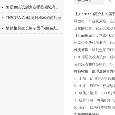
酶联免疫试剂盒在哪些领域有广泛应用？
【(Cortisol)简介】：
属
THSD7A-Ab检测时样本如何处理
释放有一个昼夜周期，在
髓鞘相关生长抑制因子elisa试剂盒原理
合物的代谢，它还会减少
【产品用途】：
本试剂盒
均享受免费代测服务，欢
检测原理：
试剂盒采用双抗
HRP标记的检测抗体，
色的深浅和样品中的（Cor
样品收集、处理及保存方
1. 血清：使用不含热原
2. 血浆：EDTA、柠檬
3. 细胞上清液：3000
4. 组织匀浆：将组织加
5. 保存：如果样本收集
实验需自备物品：