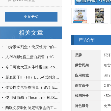
更多分类
相关文章
产品介绍
白介素试剂盒：免疫检测中的关键工具
品牌
轩泽
人293细胞宿主蛋白残留（HCP）ELISA检测试剂盒产品升级
供货周期
现货
今日可发大豆β-伴球蛋白(β-conglycinin)ELISA试剂盒＠科研
应用领域
医疗
凝血因子II（FII）ELISA试剂盒的储存条件
保存条件
2-8
传染性支气管炎病毒（IBV）ELISA定性
检测波长
450
使用凝血酶（Thrombin）ELISA试剂盒时，需要注意哪些关键步骤？
特色服务
免费
酶联免疫吸附测定试剂盒的工作原理与应用