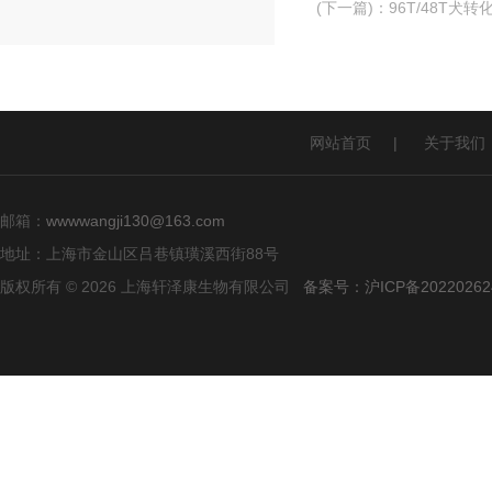
(下一篇)
：
96T/48T犬转
网站首页
|
关于我们
邮箱：
wwwwangji130@163.com
地址：上海市金山区吕巷镇璜溪西街88号
版权所有 © 2026 上海轩泽康生物有限公司
备案号：沪ICP备20220262