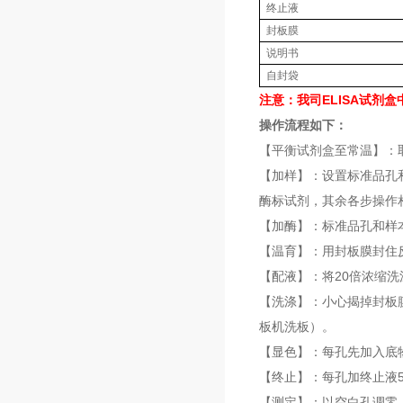
终止液
封板膜
说明书
自封袋
注意：我司ELISA试剂
操作流程如下：
【平衡试剂盒至常温】：
【加样】：设置标准品孔和
酶标试剂，其余各步操作
【加酶】：标准品孔和样本
【温育】：用封板膜封住反
【配液】：将20倍浓缩洗
【洗涤】：小心揭掉封板
板机洗板）。
【显色】：每孔先加入底物溶
【终止】：每孔加终止液5
【测定】：以空白孔调零，