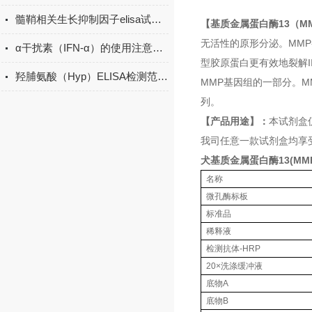
髓鞘相关生长抑制因子elisa试剂盒原理
【基质金属蛋白酶13（MM
无活性的原形分泌。MMP
α干扰素（IFN-α）的使用注意事项有哪些？
型胶原蛋白更有效地裂解I
羟脯氨酸（Hyp）ELISA检测范围多少？
MMP基因组的一部分。MM
列。
【产品用途】：
本试剂盒
我司任意一款试剂盒均享
犬基质金属蛋白酶13(MMP
名称
微孔酶标板
标准品
稀释液
检测抗体-HRP
20×洗涤缓冲液
底物A
底物B