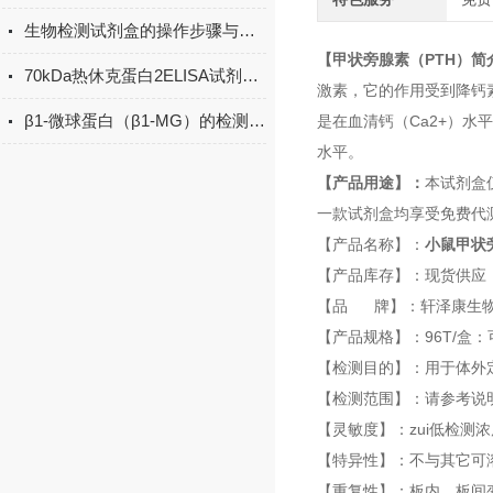
生物检测试剂盒的操作步骤与实验注意事项
【甲状旁腺素（PTH）简
70kDa热休克蛋白2ELISA试剂盒课题研究讨论操作法
激素，它的作用受到降钙
β1-微球蛋白（β1-MG）的检测方法有哪些？
是在血清钙（Ca2+）水
水平。
【产品用途】：
本试剂盒
一款试剂盒均享受免费代
【产品名称】：
小鼠甲状旁
【产品库存】：现货供应
【品 牌】：轩泽康生
【产品规格】：96T/盒：
【检测目的】：用于体外
【检测范围】：请参考说
【灵敏度】：zui低检测浓度小
【特异性】：不与其它可
【重复性】：板内、板间变