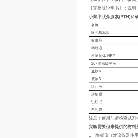
【完整版说明书】：说明
小鼠甲状旁腺素(PTH)科研
名称
微孔酶标板
标准品
稀释液
检测抗体-HRP
20×洗涤缓冲液
底物A
底物B
终止液
封板膜
说明书
自封袋
注意：使用前请检查试剂
实验需要但未提供的材料
1、酶标仪（建议仪器使