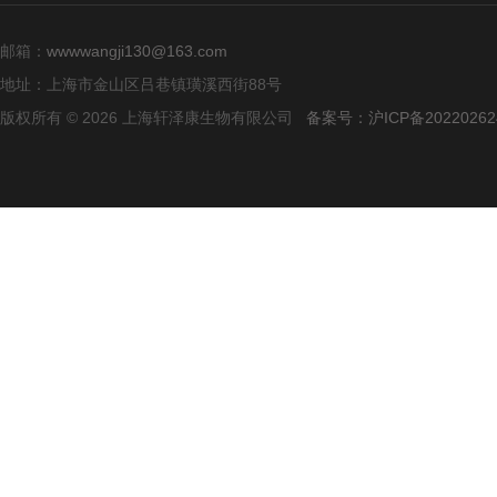
邮箱：
wwwwangji130@163.com
地址：上海市金山区吕巷镇璜溪西街88号
版权所有 © 2026 上海轩泽康生物有限公司
备案号：沪ICP备20220262