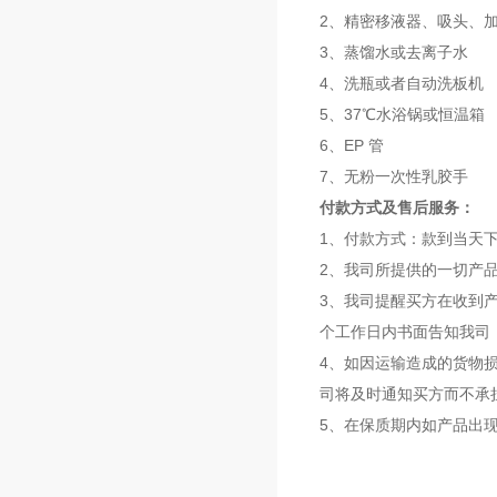
2、精密移液器、吸头、
3、蒸馏水或去离子水
4、洗瓶或者自动洗板机
5、37℃水浴锅或恒温箱
6、EP 管
7、无粉一次性乳胶手
付款方式及售后服务：
1、付款方式：款到当天
2、我司所提供的一切产
3、我司提醒买方在收到
个工作日内书面告知我司
4、如因运输造成的货物
司将及时通知买方而不承
5、在保质期内如产品出