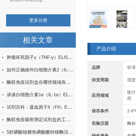
更多分类
相关文章
产品介绍
肿瘤坏死因子γ（TNF-γ）ELISA试剂盒的工作原理
品牌
轩泽
如何正确操作白细胞介素2（IL-2）ELISA试剂盒？
供货周期
现货
酶联免疫试剂盒在哪些领域有广泛应用？
医疗
谈谈白细胞介素1α（IL-1α）ELISA试剂盒的操作步骤
应用领域
药
试剂百科：凝血因子II（FII）ELISA试剂盒用途、特点、操作注意事项
保存条件
2-8
酶联免疫吸附测定试剂盒的工作原理与应用
实验仪器
酶标
5折磷酸核糖焦磷酸酰转移酶活性检测试剂盒
特色服务
免费