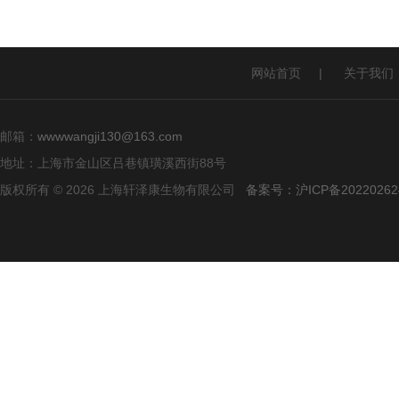
网站首页
|
关于我们
邮箱：
wwwwangji130@163.com
地址：上海市金山区吕巷镇璜溪西街88号
版权所有 © 2026 上海轩泽康生物有限公司
备案号：沪ICP备20220262