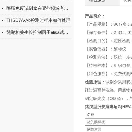
酶联免疫试剂盒在哪些领域有广泛应用？
产品简介：
THSD7A-Ab检测时样本如何处理
【产品规格】：96T/盒：z
髓鞘相关生长抑制因子elisa试剂盒原理
【保存条件】：2-8℃，
【检测目的】：定性检测
【实验仪器】：酶标仪
【检测方法】：
双抗一步
【待检样本】：组织匀浆
【特色服务】：免费代测E
检测原理：
试剂盒采用双
经过温育并洗涤。用底物T
测定吸光度（OD 值），与
猪戊型肝炎病毒IgG(HEV-
名称
微孔酶标板
阴性对照