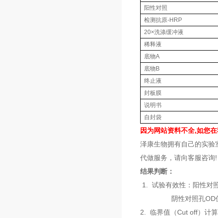
阳性对照
检测抗原-HRP
20×洗涤缓冲液
稀释液
底物A
底物B
终止液
封板膜
说明书
自封袋
因为网站资料不全,如您
泽康生物拥有自己的实验
代做服务，请向客服咨询!
结果判断：
1. 试验有效性：阳性对照
阴性对照孔OD值平均
2. 临界值（Cut off）