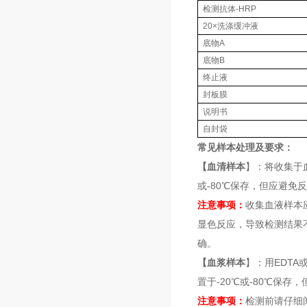
检测抗体-HRP
20×洗涤缓冲液
底物A
底物B
终止液
封板膜
说明书
自封袋
常见样本处理及要求：
【血清样本
】：将收集于血
或-80℃保存，但应避免
注意事项：
收集血液样本
显色反应，导致检测结果
确。
【血浆样本
】：用EDTA
置于-20℃或-80℃保存
注意事项：
检测前请仔细