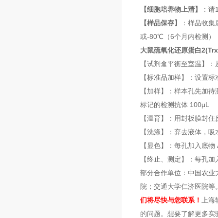
【细胞培养物上清】
：请
【样品保存】
：样品收集
或-80℃（6个月内检
大鼠硫氧化还原蛋白2(Trx-
【试剂盒平衡至室温】：从
【标准品加样】：设置标
【加样】：样本孔先加待测
标记的检测抗体 100μL
【温育】：用封板膜封住反
【洗涤】：弃去液体，吸
【显色】：每孔加入底物 A、
【终止、测定】：每孔加入终
部分合作单位：中国农业
院；交通大学仁济医院等
们将尽快与您联系！
上海
的问题。想要了解更多实