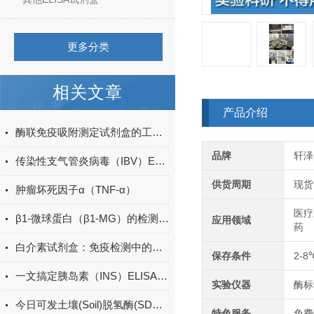
更多分类
相关文章
产品介绍
酶联免疫吸附测定试剂盒的工作原理与应用
品牌
轩泽
传染性支气管炎病毒（IBV）ELISA定性
供货周期
现货
肿瘤坏死因子α（TNF-α）
医疗
β1-微球蛋白（β1-MG）的检测方法有哪些？
应用领域
药
白介素试剂盒：免疫检测中的关键工具
保存条件
2-8
一文搞定胰岛素（INS）ELISA试剂盒的操作方法
实验仪器
酶标
今日可发土壤(Soil)脱氢酶(SDHA)ELISA检测试剂盒＠科研
特色服务
免费