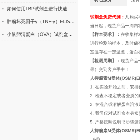
如何使用LBP试剂盒进行快速检测？
试剂盒免费代测：
凡购买
肿瘤坏死因子γ（TNF-γ）ELISA试剂盒的工作原理
当日起，现货产品一周内
小鼠卵清蛋白（OVA）试剂盒现货
【样本要求】：
在收集样
进行检测的样本，及时储
室温存在一定温差，蛋白
【检测周期】：
现货产品
果）交到客户手中！
人抑瘤素M受体(OSMR)E
1. 在实验开始之前，安
2. 检查不稳定或者变
3. 在混合或溶解蛋白溶
4. 我司仅对试剂盒本
5. 严格按照说明书步骤
人抑瘤素M受体(OSMR)E
名称