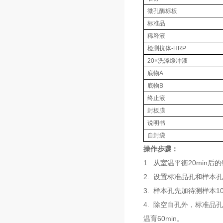
微孔酶标板
标准品
稀释液
检测抗体-HRP
20×洗涤缓冲液
底物A
底物B
终止液
封板膜
说明书
自封袋
操作步骤：
1. 从室温平衡20mi
2. 设置标准品孔和样本
3. 样本孔先加待测样本1
4. 除空白孔外，标准品
温育60min。