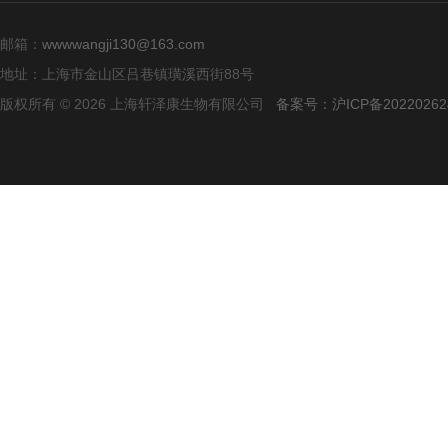
邮箱：
wwwwangji130@163.com
地址：上海市金山区吕巷镇璜溪西街88号
版权所有 © 2026 上海轩泽康生物有限公司
备案号：沪ICP备20220262