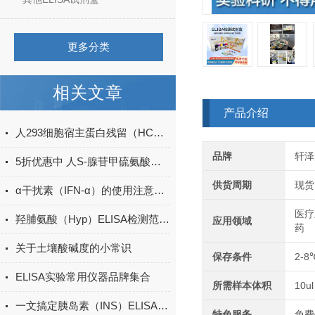
更多分类
相关文章
产品介绍
人293细胞宿主蛋白残留（HCP）ELISA检测试剂盒产品升级
品牌
轩泽
5折优惠中 人S-腺苷甲硫氨酸（SAM）ELISA试剂盒
供货周期
现货
α干扰素（IFN-α）的使用注意事项有哪些？
医疗
羟脯氨酸（Hyp）ELISA检测范围多少？
应用领域
药
关于土壤酸碱度的小常识
保存条件
2-8
ELISA实验常用仪器品牌集合
所需样本体积
10ul
一文搞定胰岛素（INS）ELISA试剂盒的操作方法
特色服务
免费