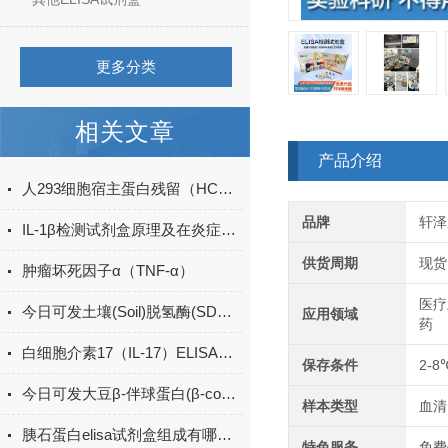
更多分类
相关文章
产品介绍
人293细胞宿主蛋白残留（HCP）ELISA检测试剂盒产品升级
品牌
轩泽
IL-1β检测试剂盒原理及在炎症研究中的应用
供货周期
现货
肿瘤坏死因子α（TNF-α）
医疗
今日可发土壤(Soil)脱氢酶(SDHA)ELISA检测试剂盒＠科研
应用领域
药
白细胞介素17（IL-17）ELISA试剂盒的特点及优势
保存条件
2-8
今日可发大豆β-伴球蛋白(β-conglycinin)ELISA试剂盒＠科研
样本类型
血清
胰石蛋白elisa试剂盒组成有哪些？
特色服务
免费