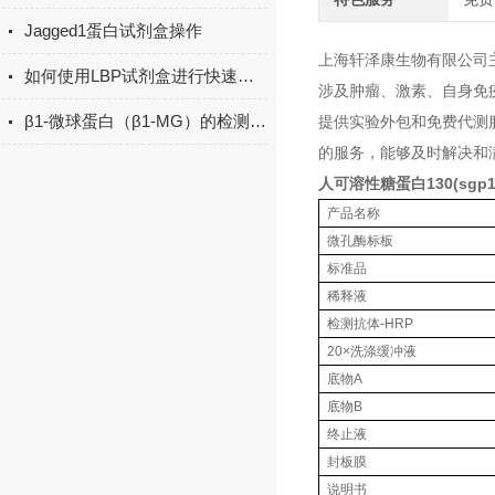
Jagged1蛋白试剂盒操作
上海轩泽康生物有限公司
如何使用LBP试剂盒进行快速检测？
涉及肿瘤、激素、自身免
β1-微球蛋白（β1-MG）的检测方法有哪些？
提供实验外包和免费代测
的服务，能够及时解决和
人可溶性糖蛋白130(sgp1
产品名称
微孔酶标板
标准品
稀释液
检测抗体-HRP
20×洗涤缓冲液
底物A
底物B
终止液
封板膜
说明书