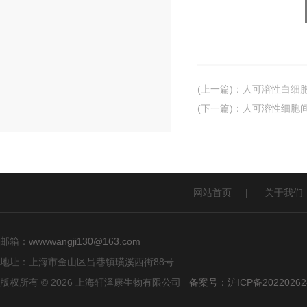
(上一篇)
：
人可溶性白细胞抗原
(下一篇)
：
人可溶性细胞间
网站首页
|
关于我们
邮箱：
wwwwangji130@163.com
地址：上海市金山区吕巷镇璜溪西街88号
版权所有 © 2026 上海轩泽康生物有限公司
备案号：沪ICP备20220262