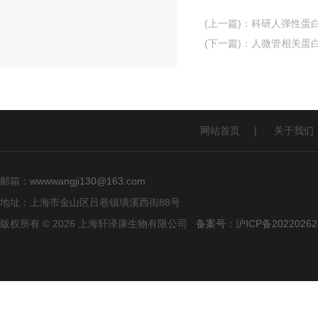
(上一篇)
：
科研人弹性蛋白(e
(下一篇)
：
人微管相关蛋白2
网站首页
|
关于我们
邮箱：
wwwwangji130@163.com
地址：上海市金山区吕巷镇璜溪西街88号
版权所有 © 2026 上海轩泽康生物有限公司
备案号：沪ICP备20220262