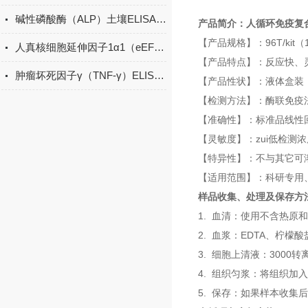
碱性磷酸酶（ALP）土壤ELISA的操作方法
产品简介：
人循环免疫复合物
【产品规格】：96T/kit（12
人真核细胞延伸因子1α1（eEF1α1） 酶联免疫吸附测定试剂盒
【产品特点】：反应快、
肿瘤坏死因子γ（TNF-γ）ELISA试剂盒的工作原理
【产品性状】：液体盒装
【检测方法】：酶联免疫法
【准确性】：标准品线性回
【灵敏度】：zui低检测浓度
【特异性】：不与其它可
【适用范围】：科研专用
样品收集、处理及保存方
1. 血清：使用不含热原
2. 血浆：EDTA、柠檬
3. 细胞上清液：3000
4. 组织匀浆：将组织加
5. 保存：如果样本收集