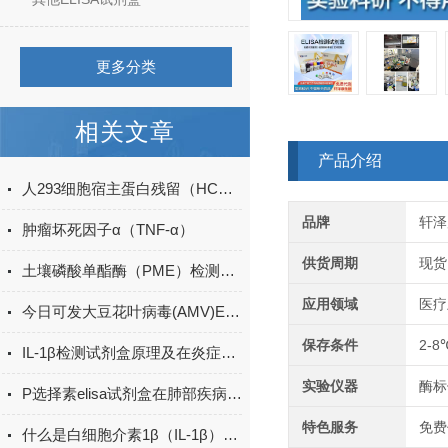
更多分类
相关文章
产品介绍
人293细胞宿主蛋白残留（HCP）ELISA检测试剂盒产品升级
品牌
轩泽
肿瘤坏死因子α（TNF-α）
供货周期
现货
土壤磷酸单酯酶（PME）检测试剂盒现货
应用领域
医疗
今日可发大豆花叶病毒(AMV)ELISA试剂盒＠科研
保存条件
2-8
IL-1β检测试剂盒原理及在炎症研究中的应用
实验仪器
酶标
P选择素elisa试剂盒在肺部疾病中的作用
特色服务
免费
什么是白细胞介素1β（IL-1β）ELISA试剂盒？