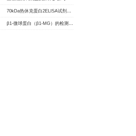
70kDa热休克蛋白2ELISA试剂盒课题研究讨论操作法
β1-微球蛋白（β1-MG）的检测方法有哪些？