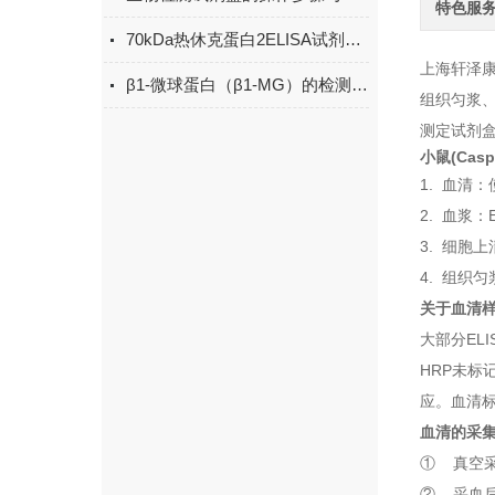
特色服
70kDa热休克蛋白2ELISA试剂盒课题研究讨论操作法
上海轩泽
β1-微球蛋白（β1-MG）的检测方法有哪些？
组织匀浆
测定试剂
小鼠(Cas
1.
血清：
2.
血浆：
3.
细胞上
4.
组织匀
关于血清
大部分
ELI
HRP
未标
应。血清
血清的采
① 真空
② 采血