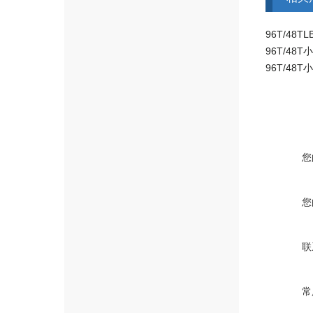
96T/48T
您
您
联
常