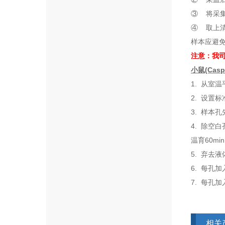
③ 将采集
④ 取上清
样本应避
注意：我
小鼠(Cas
1.
从室温
2.
设置标
3.
样本孔
4.
除空白
温育
60min
5.
弃去液
6.
每孔加
7.
每孔加
相关