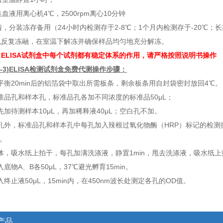
血液用离心机4℃，2500rpm离心10分钟
，分装冻存备用（24小时内检测存于2-8℃；1个月内检测存于-20℃；长
免反复冻融，在室温下解冻并确保样品均匀地充分解冻。
司
ELISA
试剂盒中每个试剂都有稳定体系的作用，请严格按照说明书操作
p-3)ELISA检测试剂盒免费代测
操作步骤：
平衡
20min
后的铝箔袋中取出所需板条，剩余板条用自封袋密封放回
4
℃。
准品孔和样本孔，标准品孔各加不同浓度的标准品
50
μ
L
；
先加待测样本
10
μ
L
，再加稀释液
40
μ
L
；空白孔不加。
孔外，标准品孔和样本孔中每孔加入辣根过氧化物酶（
HRP
）标记的检测
。
体，吸水纸上拍干，每孔加满洗涤液，静置
1min
，甩去洗涤液，吸水纸上
入底物
A
、
B
各
50
μ
L
，
37
℃避光孵育
15min
。
入终止液
50
μ
L
，
15min
内，在
450nm
波长处测定各孔的
OD
值。
产品