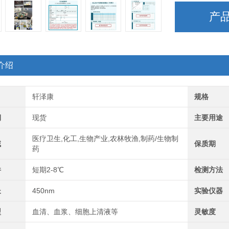
产
介绍
轩泽康
规格
期
现货
主要用途
医疗卫生,化工,生物产业,农林牧渔,制药/生物制
域
保质期
药
件
短期2-8℃
检测方法
长
450nm
实验仪器
型
血清、血浆、细胞上清液等
灵敏度