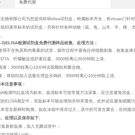
务
免费代测
康生物有限公司为您提供科研
elisa
试剂盒，种属标本齐全，有
zhuan
门针对
、组织液等标本的试剂盒；另有针对各种动物（鼠、兔、山羊、牛、猪、
盒。
p-3)ELISA检测试剂盒免费代测
样品收集、处理方法：
使用不含热原和内毒素的试管，操作过程中避免任何细胞刺激，收集血液
EDTA
、柠檬酸盐或肝素抗凝。
3000
转离心
30
分钟取上清。
清液：
3000
转离心
10
分钟去除颗粒和聚合物。
浆：将组织加入适量生理盐水捣碎。
3000
转离心
10
分钟取上清。
样本注意事项：
SA
检测均以血清为标本。血清标本可按常规方法采集，应注意避免溶血，
记的
ELISA
测定中，溶血标本可能会增加非特异显色。此外还应避免细菌污
标本宜在新鲜时检测。如在冰箱中保存过久，其中的可发生聚合，在间接
集、处理以及保存如下
:
采集新鲜血液，加入无菌试管中；
后室温静置1小时；