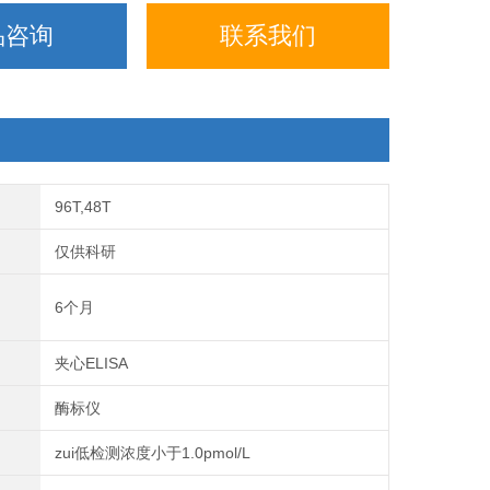
品咨询
联系我们
96T,48T
仅供科研
6个月
夹心ELISA
酶标仪
zui低检测浓度小于1.0pmol/L