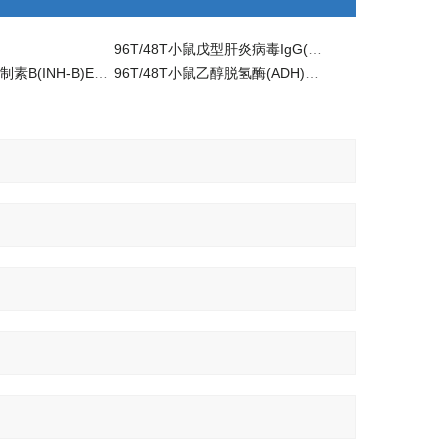
96T/48T小鼠戊型肝炎病毒IgG(HEV-IgG)ELISA试剂盒
96T/48T小鼠抑制素B(INH-B)ELISA试剂盒 定量分析
96T/48T小鼠乙醇脱氢酶(ADH)ELISA检测试剂盒 活性