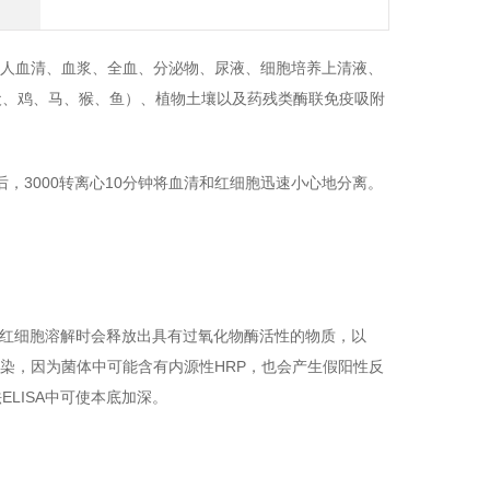
人血清、血浆、全血、分泌物、尿液、细胞培养上清液、
犬、鸡、马、猴、鱼）、植物土壤以及药残类酶联免疫吸附
后，
3000
转离心
10
分钟将血清和红细胞迅速小心地分离。
红细胞溶解时会释放出具有过氧化物酶活性的物质，以
染，因为菌体中可能含有内源性
HRP
，也会产生假阳性反
法
ELISA
中可使本底加深。