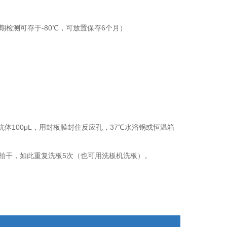
期检测可存于-80℃，可放置保存6个月）
抗体
100
μ
L
，用封板膜封住反应孔，
37
℃水浴锅或恒温箱
拍干，如此重复洗板
5
次（也可用洗板机洗板）。