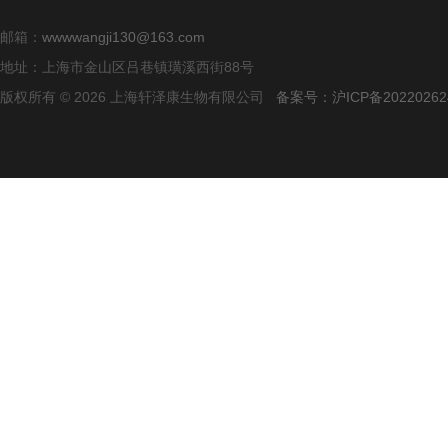
邮箱：
wwwwangji130@163.com
地址：上海市金山区吕巷镇璜溪西街88号
版权所有 © 2026 上海轩泽康生物有限公司
备案号：沪ICP备20220262