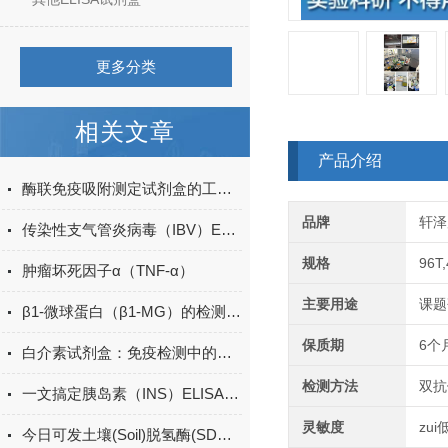
更多分类
相关文章
产品介绍
酶联免疫吸附测定试剂盒的工作原理与应用
品牌
轩泽
传染性支气管炎病毒（IBV）ELISA定性
规格
96T
肿瘤坏死因子α（TNF-α）
主要用途
课题
β1-微球蛋白（β1-MG）的检测方法有哪些？
保质期
6个
白介素试剂盒：免疫检测中的关键工具
检测方法
双抗
一文搞定胰岛素（INS）ELISA试剂盒的操作方法
灵敏度
zu
今日可发土壤(Soil)脱氢酶(SDHA)ELISA检测试剂盒＠科研