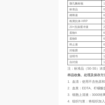
微孔酶标板
标准品
稀释液
检测抗体-HRP
20×洗涤缓冲液
底物A
底物B
终止液
封板膜
说明书
自封袋
注：标准品（S0-S5）浓度依
样品收集、处理及保存方
1. 血清：使用不含热原
2. 血浆：EDTA、柠檬
3. 细胞上清液：3000
4. 组织匀浆：将组织加