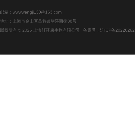
邮箱：
wwwwangji130@163.com
地址：上海市金山区吕巷镇璜溪西街88号
版权所有 © 2026 上海轩泽康生物有限公司
备案号：沪ICP备20220262