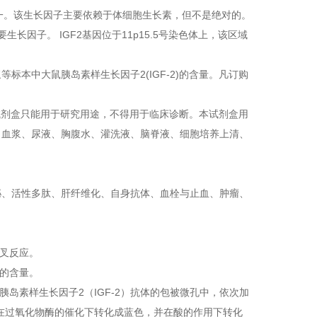
之一。该生长因子主要依赖于体细胞生长素，但不是绝对的。
因子。 IGF2基因位于11p15.5号染色体上，该区域
本中大鼠胰岛素样生长因子2(IGF-2)的含量。凡订购
试剂盒只能用于研究用途，不得用于临床诊断。本试剂盒用
、血浆、尿液、胸腹水、灌洗液、脑脊液、细胞培养上清、
泌、活性多肽、肝纤维化、自身抗体、血栓与止血、肿瘤、
交叉反应。
中的含量。
胰岛素样生长因子2（IGF-2）抗体的包被微孔中，依次加
B在过氧化物酶的催化下转化成蓝色，并在酸的作用下转化