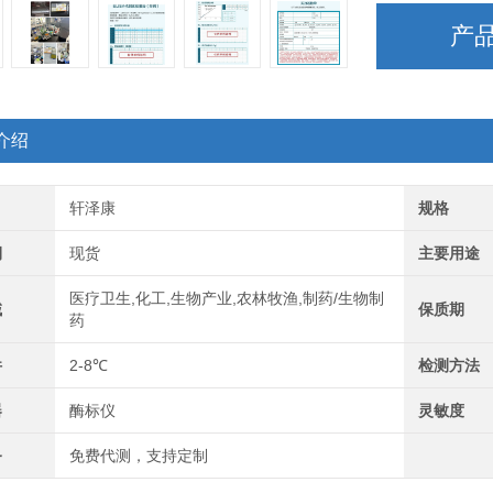
产
介绍
轩泽康
规格
期
现货
主要用途
医疗卫生,化工,生物产业,农林牧渔,制药/生物制
域
保质期
药
件
2-8℃
检测方法
器
酶标仪
灵敏度
务
免费代测，支持定制