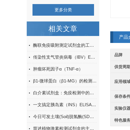
更多分类
相关文章
产品
酶联免疫吸附测定试剂盒的工作原理与应用
品牌
传染性支气管炎病毒（IBV）ELISA定性
供货周
肿瘤坏死因子α（TNF-α）
β1-微球蛋白（β1-MG）的检测方法有哪些？
应用领
白介素试剂盒：免疫检测中的关键工具
保存条
一文搞定胰岛素（INS）ELISA试剂盒的操作方法
实验仪
今日可发土壤(Soil)脱氢酶(SDHA)ELISA检测试剂盒＠科研
特色服
简述植物激素检测试剂盒的主要用途