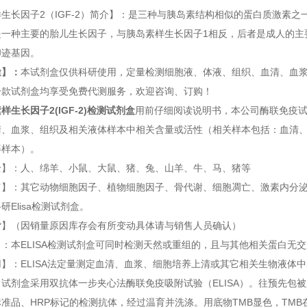
生长因子2（IGF-2）简介】：是三种与胰岛素结构相似的蛋白质激素
一种主要的胎儿生长因子，与胰岛素样生长因子1相反，后者是成人的主要生长
印迹基因。
途】：
本试剂盒仅供科研使用，定量检测细胞液、体液、组织、血清、血浆等标
一款试剂盒均享受免费代测服务，欢迎咨询、订购！
样生长因子2(IGF-2)检测试剂盒
用前仔细阅读说明书，本公司酶联免疫
清、血浆、组织及相关液体样本中相关含量或活性（相关样本包括：血清
等样本）。
全】：人、绵羊、小鼠、大鼠、猪、兔、山羊、牛、马、猪等
富】：其它动物细胞因子、植物细胞因子、骨代谢、细胞凋亡、激素内分
研Elisa检测试剂盒。
货】（因销量原因库存会有所变动具体请与销售人员确认）
：本ELISA检测试剂盒可同时检测天然或重组的，且与其他相关蛋白无
】：ELISA法定量测定血清、血浆、细胞培养上清或其它相关生物液体
：
试剂盒采用双抗体一步夹心法酶联免疫吸附试验（ELISA）。往预先包被
准品、HRP标记的检测抗体，经过温育并洗涤。用底物TMB显色，TM