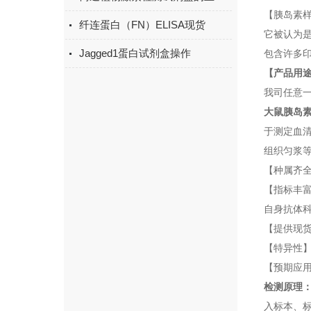
【胰岛素样
纤连蛋白（FN）ELISA现货
它被认为是
Jagged1蛋白试剂盒操作
包含许多
【产品用
我司任意
大鼠胰岛素
于测定血
组织匀浆
【种属齐
【指标丰
自身抗体科
【提供现
【特异性】
【预期应用
检测原理
入标本、标