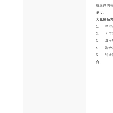
成最终的黄
浓度。
大鼠胰岛素
1. 当
2. 为
3. 每
4. 混
5. 终
合。