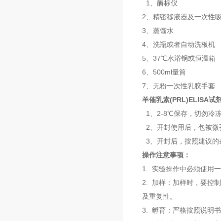
1、酶标仪
2、精密移液器及一次性
3、蒸馏水
4、洗瓶或者自动洗板机
5、37℃水浴锅或恒温箱
6、500ml量筒
7、无粉一次性乳胶手套
羊催乳素(PRL)ELISA
1、2-8℃保存，切勿冷
2、开封使用后，包被微
3、开封后，按照建议的
操作注意事项：
1. 实验操作中必须使用
2. 加样：加样时，要
及重复性。
3. 孵育：严格按照说明