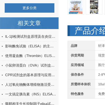
更多分类
相关文章
产品介
IL-1β检测试剂盒原理及在炎症研究中的应用
品牌
轩泽
影响酶免试验（ELISA）的主要因素有哪些
供货周期
现货
使用凝血酶（Thrombin）ELISA试剂盒时，需要注意哪些关键步骤？
应用领域
医疗
小鼠卵清蛋白（OVA）试剂盒现货
保存条件
2-8
CPR试剂盒的基本原理与应用领域
所需样本体积
10ul
人过氧化物酶体增殖物激活受体γ辅激活子1α（PGC-1α）订购
特色服务
免费
一文搞定胰岛素（INS）ELISA试剂盒的操作方法
髓鞘相关生长抑制因子elisa试剂盒原理