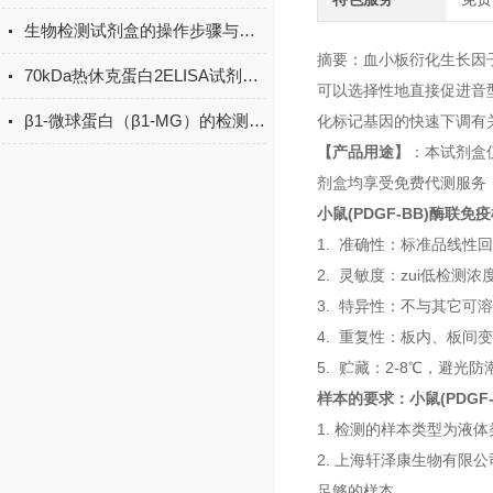
生物检测试剂盒的操作步骤与实验注意事项
摘要：血小板衍化生长因子
70kDa热休克蛋白2ELISA试剂盒课题研究讨论操作法
可以选择性地直接促进音型转
β1-微球蛋白（β1-MG）的检测方法有哪些？
化标记基因的快速下调有
【产品用途】
：本试剂盒
剂盒均享受免费代测服务
小鼠(PDGF-BB)酶联免疫
1. 准确性：标准品线性回
2. 灵敏度：zui低检测浓度小
3. 特异性：不与其它可
4. 重复性：板内、板间
5. 贮藏：2-8℃，避光
样本的要求：
小鼠(PDGF
1. 检测的样本类型为
2. 上海轩泽康生物有限
足够的样本。