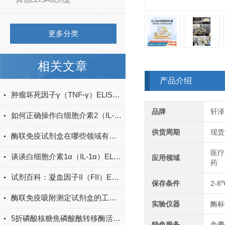
更多分类
相关文章
产品介绍
肿瘤坏死因子γ（TNF-γ）ELISA试剂盒的工作原理
品牌
轩泽
如何正确操作白细胞介素2（IL-2）ELISA试剂盒？
供货周期
现货
酶联免疫试剂盒在哪些领域有广泛应用？
医疗
谈谈白细胞介素1α（IL-1α）ELISA试剂盒的操作步骤
应用领域
药
试剂百科：凝血因子II（FII）ELISA试剂盒用途、特点、操作注意事项
保存条件
2-8
酶联免疫吸附测定试剂盒的工作原理与应用
实验仪器
酶标
5折磷酸核糖焦磷酸酰转移酶活性检测试剂盒
特色服务
免费