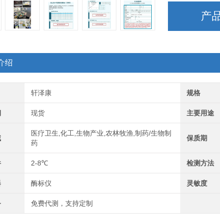
产
介绍
轩泽康
规格
期
现货
主要用途
医疗卫生,化工,生物产业,农林牧渔,制药/生物制
域
保质期
药
件
2-8℃
检测方法
器
酶标仪
灵敏度
务
免费代测，支持定制