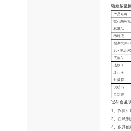
猪糖胺聚糖(
产品名称
微孔酶标板
标准品
稀释液
检测抗体-H
20×洗涤
底物A
底物B
终止液
封板膜
说明书
自封袋
试剂盒说
1、仅供
2、在试
3、跟其