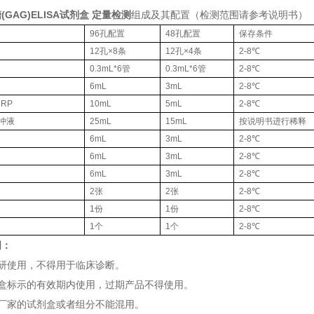
GAG)ELISA试剂盒 定量检测
组成及其配置（检测范围请参考说明书）
96孔配置
48孔配置
保存条件
12孔×8条
12孔×4条
2-8℃
0.3mL*6管
0.3mL*6管
2-8℃
6mL
3mL
2-8℃
RP
10mL
5mL
2-8℃
缓冲液
25mL
15mL
按说明书进行稀释
6mL
3mL
2-8℃
6mL
3mL
2-8℃
6mL
3mL
2-8℃
2张
2张
2-8℃
1份
1份
2-8℃
1个
1个
2-8℃
明：
科研使用，不得用于临床诊断。
剂盒标示的有效期内使用，过期产品不得使用。
他厂家的试剂盒或者组分不能混用。