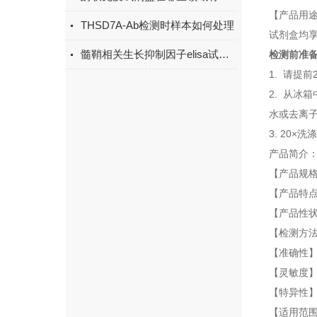
【产品用途
THSD7A-Ab检测时样本如何处理
试剂盒均
髓鞘相关生长抑制因子elisa试剂盒原理
检测前准
1. 请提
2. 从冰
水或去离子
3. 20
产品简介
【产品规格】：
【产品特
【产品性
【检测方法
【准确性】
【灵敏度】：
【特异性
【适用范