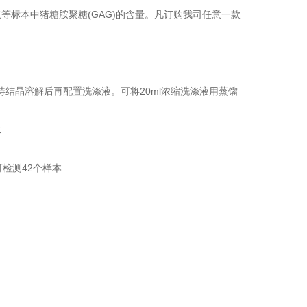
标本中猪糖胺聚糖(GAG)的含量。凡订购我司任意一款
待结晶溶解后再配置洗涤液。可将20ml浓缩洗涤液用蒸馏
水
s)：可检测42个样本