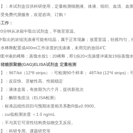
】：本试剂盒仅供科研使用，定量检测细胞液、体液、组织、血清、血浆等
享受免费代测服务，欢迎咨询、订购！
备工作：
前20分钟从冰箱中取出试剂盒，平衡至室温。
箱中取出的浓缩洗涤液可能有结晶，属于正常现象；放置室温，轻摇均匀，
水稀释配置成400ml工作浓度的洗涤液，未用完的放回4℃
×洗涤缓冲液的稀释：蒸馏水按1：20稀释，即1份20×洗涤缓冲液加19份蒸馏
：
猪糖胺聚糖(GAG)ELISA试剂盒 定量检测
96T/kit（12*8 strips）：可检测90个样本； 48T/kit (12*4 strip
点】：反应快、灵敏性高、性能稳定
状】：液体盒装，有效期为六个月，提供新批次
】：酶联免疫法（ELISA检测）
：标准品线性回归与预期浓度相关系数R值≥0.9900。
zui低检测浓度 ＜1.0 ng/mL
】：不与其它可溶性结构类似物交叉反应。
围】：科研专用、课题研究等