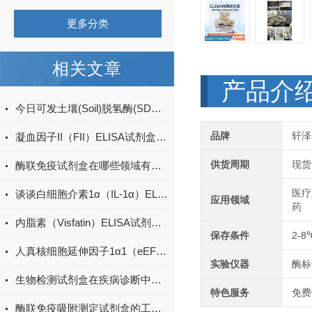
更多分类
相关文章
产品介
今日可发土壤(Soil)脱氢酶(SDHA)ELISA检测试剂盒＠科研
品牌
轩泽
凝血因子II（FII）ELISA试剂盒的储存条件
供货周期
现货
酶联免疫试剂盒在哪些领域有广泛应用？
医疗
谈谈白细胞介素1α（IL-1α）ELISA试剂盒的操作步骤
应用领域
药
内脂素（Visfatin）ELISA试剂盒的工作原理介绍
保存条件
2-8
人真核细胞延伸因子1α1（eEF1α1） 酶联免疫吸附测定试剂盒
实验仪器
酶标
生物检测试剂盒在疾病诊断中的重要性
特色服务
免费
酶联免疫吸附测定试剂盒的工作原理与应用