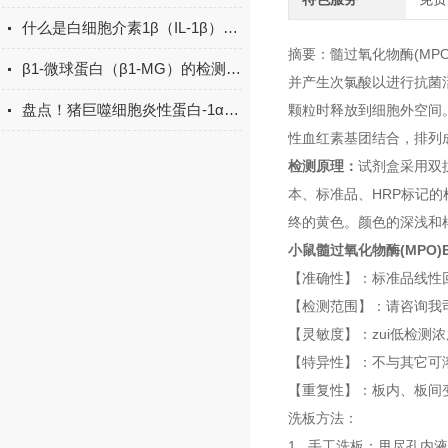
什么是白细胞介素1β（IL-1β）ELISA试剂盒？
摘要：髓过氧化物酶(MP
β1-微球蛋白（β1-MG）的检测方法有哪些？
并产生次氯酸以进行抗菌
盘点！猪巨噬细胞炎性蛋白-1α(MIP-1α)elisa试剂盒应用详解
颗粒时释放到细胞外空间。
性血红素基团结合，排列
检测原理：
试剂盒采用双
本、标准品、HRP标记
终的黄色。颜色的深浅和样
小鼠髓过氧化物酶(MPO)
【准确性】：标准品线性回
【检测范围】：请咨询我
【灵敏度】：zui低检测浓度
【特异性】：不与其它可
【重复性】：板内、板间变
洗板方法：
1. 手工洗板：甩尽孔内