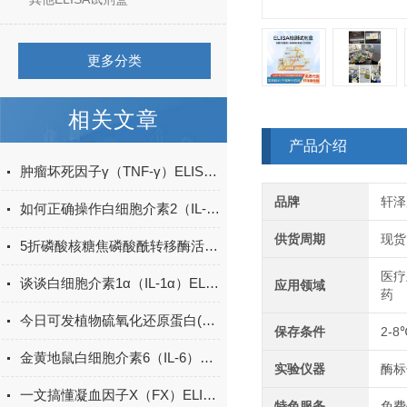
更多分类
相关文章
产品介绍
肿瘤坏死因子γ（TNF-γ）ELISA试剂盒的工作原理
品牌
轩泽
如何正确操作白细胞介素2（IL-2）ELISA试剂盒？
供货周期
现货
5折磷酸核糖焦磷酸酰转移酶活性检测试剂盒
医疗
谈谈白细胞介素1α（IL-1α）ELISA试剂盒的操作步骤
应用领域
药
今日可发植物硫氧化还原蛋白(Trx)ELISA试剂盒＠科研
保存条件
2-8
金黄地鼠白细胞介素6（IL-6）ELISA检测试剂盒说明书
实验仪器
酶标
一文搞懂凝血因子X（FX）ELISA试剂盒的特点
特色服务
免费