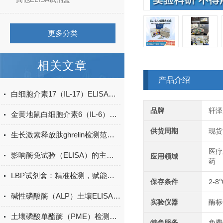
更多分类
相关文章
产品介绍
白细胞介素17（IL-17）ELISA试剂盒的特点及优势
品牌
轩泽
金黄地鼠白细胞介素6（IL-6）ELISA检测试剂盒说明书
供货周期
现货
生长激素释放肽ghrelin检测范围多少？
医疗
影响酶免试验（ELISA）的主要因素有哪些
应用领域
药
LBP试剂盒：精准检测，赋能免疫研究新突破
保存条件
2-8
碱性磷酸酶（ALP）土壤ELISA的操作方法
实验仪器
酶标
土壤磷酸单酯酶（PME）检测试剂盒现货
特色服务
免费