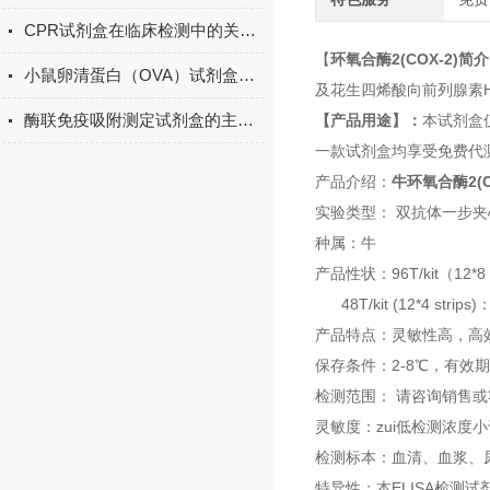
CPR试剂盒在临床检测中的关键作用
【
环氧合酶2(COX-2)简
小鼠卵清蛋白（OVA）试剂盒现货
及花生四烯酸向前列腺素
酶联免疫吸附测定试剂盒的主要组成部分
【产品用途】：
本试剂盒
一款试剂盒均享受免费代
产品介绍：
牛环氧合酶2(C
实验类型： 双抗体一步夹
种属：牛
产品性状：96T/kit（12*
48T/kit (12*4 stri
产品特点：灵敏性高，高
保存条件：2-8℃，有效
检测范围： 请咨询销售
灵敏度：zui低检测浓度小于1
检测标本：血清、血浆、
特异性：本ELISA检测