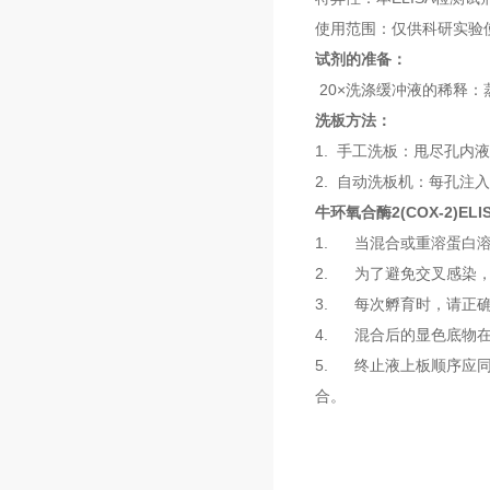
使用范围：仅供科研实验
试剂的准备：
20×洗涤缓冲液的稀释：
洗板方法：
1. 手工洗板：甩尽孔内
2. 自动洗板机：每孔注入
牛环氧合酶2(COX-2)EL
1. 当混合或重溶蛋白
2. 为了避免交叉感染
3. 每次孵育时，请正
4. 混合后的显色底物
5. 终止液上板顺序应
合。