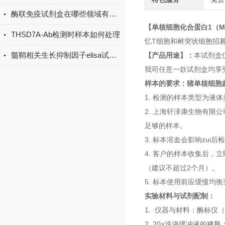
酶联免疫试剂盒在哪些领域有广泛应用？
【单核细胞化合蛋白1（M
THSD7A-Ab检测时样本如何处理
忆T细胞和树突状细胞招
髓鞘相关生长抑制因子elisa试剂盒原理
【产品用途】：
本试剂盒
我司任意一款试剂盒均享
样本的要求：
猪单核细胞趋化
1. 检测的样本类型为
2. 上海轩泽康生物有限
足够的样本。
3. 标本溶血会影响zu
4. 客户的样本收集后，
（建议不超过2个月）。
5. 标本使用前应缓慢均
实验材料与试剂配制：
1. 仪器与材料：酶标仪
2. 20×洗涤缓冲液的稀