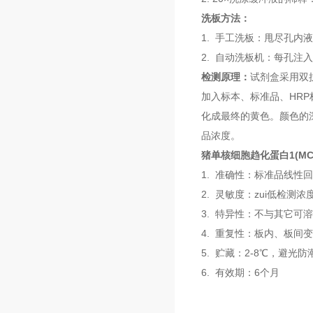
洗板方法：
1. 手工洗板：甩尽孔内
2. 自动洗板机：每孔注入
检测原理：
试剂盒采用双
加入标本、标准品、HR
化成最终的黄色。颜色的深
品浓度。
猪单核细胞趋化蛋白1(MCP
1. 准确性：标准品线性回
2. 灵敏度：zui低检测浓度小
3. 特异性：不与其它可
4. 重复性：板内、板间
5. 贮藏：2-8℃，避光
6. 有效期：6个月