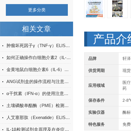
更多分类
相关文章
产品介
肿瘤坏死因子γ（TNF-γ）ELISA试剂盒的工作原理
如何正确操作白细胞介素2（IL-2）ELISA试剂盒？
品牌
轩泽
金黄地鼠白细胞介素6（IL-6）ELISA检测试剂盒说明书
供货周期
现货
ANG试剂盒的操作流程与注意事项
医疗
应用领域
药
α干扰素（IFN-α）的使用注意事项有哪些？
保存条件
2-8
土壤磷酸单酯酶（PME）检测试剂盒现货
实验仪器
酶标
人艾塞那肽（Exenatide）ELISA试剂盒升级
特色服务
免费
IL-1β检测试剂盒原理及在炎症研究中的应用