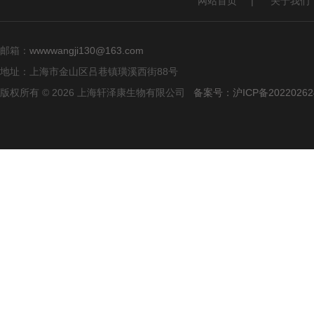
网站首页
|
关于我们
邮箱：
wwwwangji130@163.com
地址：上海市金山区吕巷镇璜溪西街88号
版权所有 © 2026 上海轩泽康生物有限公司
备案号：沪ICP备20220262