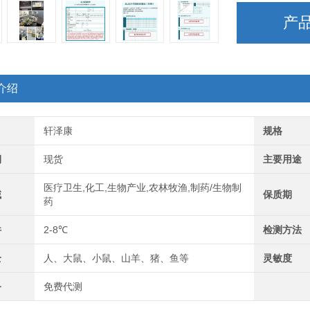
产
介绍
轩泽康
规格
期
现货
主要用途
医疗卫生,化工,生物产业,农林牧渔,制药/生物制
域
保质期
药
件
2-8℃
检测方法
全
人、大鼠、小鼠、山羊、猪、鱼等
灵敏度
务
免费代测