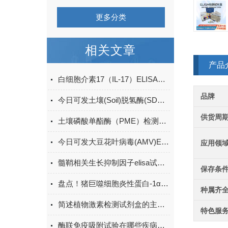
更多分类
相关文章
产品
白细胞介素17（IL-17）ELISA试剂盒的特点及优势
品牌
今日可发土壤(Soil)脱氢酶(SDHA)ELISA检测试剂盒＠科研
供货周
土壤磷酸单酯酶（PME）检测试剂盒现货
今日可发大豆花叶病毒(AMV)ELISA试剂盒＠科研
应用领
髓鞘相关生长抑制因子elisa试剂盒原理
保存条
盘点！猪巨噬细胞炎性蛋白-1α(MIP-1α)elisa试剂盒应用详解
种属齐
简述植物激素检测试剂盒的主要用途
特色服
酶联免疫吸附试验在哪些疾病诊断中具有重要的应用价值？