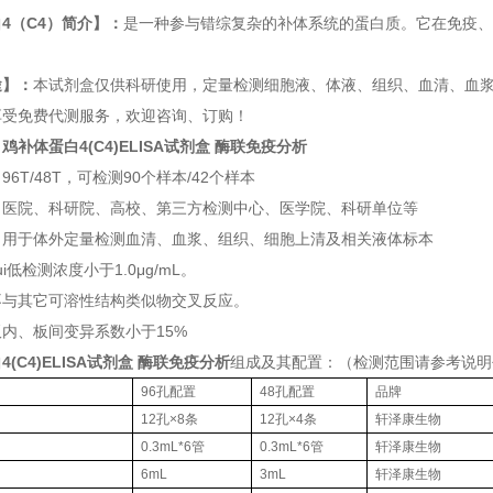
4（C4）简介】：
是一种参与错综复杂的补体系统的蛋白质。它在免疫、
途】：
本试剂盒仅供科研使用，定量检测细胞液、体液、组织、血清、血
享受免费代测服务，欢迎咨询、订购！
：
鸡补体蛋白4(C4)ELISA试剂盒 酶联免疫分析
6T/48T，可检测90个样本/42个样本
：医院、科研院、高校、第三方检测中心、医学院、科研单位等
：用于体外定量检测血清、血浆、组织、细胞上清及相关液体标本
i低检测浓度小于1.0μg/mL。
不与其它可溶性结构类似物交叉反应。
内、板间变异系数小于15%
(C4)ELISA试剂盒 酶联免疫分析
组成及其配置：（检测范围请参考说明
96孔配置
48孔配置
品牌
12孔×8条
12孔×4条
轩泽康生物
0.3mL*6管
0.3mL*6管
轩泽康生物
6mL
3mL
轩泽康生物