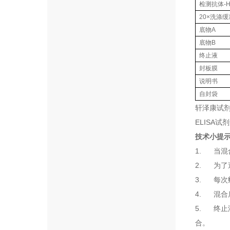
检测抗体-H
20×洗涤
底物A
底物B
终止液
封板膜
说明书
自封袋
轩泽康试剂
ELISA试
技术小提
1. 当
2. 为
3. 每
4. 混
5. 终
合。