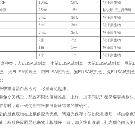
RP
10mL
5mL
轩泽康生物
缓冲液
25mL
15mL
按说明书进行稀释
6mL
3mL
轩泽康生物
6mL
3mL
轩泽康生物
6mL
3mL
轩泽康生物
2张
2张
轩泽康生物
1份
1份
轩泽康生物
1个
1个
轩泽康生物
盒种类：人ELISA试剂盒、小鼠ELISA试剂盒、大鼠ELISA试剂盒、豚鼠E
剂盒、犬ELISA试剂盒、鸡ELISA试剂盒、猴ELISA试剂盒、兔ELISA试
示：
混合或重溶蛋白溶液时，尽量避免起沫。
了避免交叉感染，配置不同浓度标准品、上样、加不同试剂都需要更换枪头
次孵育时，请正确使用封板胶可保证结果的准确性。
合后的显色底物在上板前应为无色，请避光保存；假如微孔板后，将由物色
止液上板顺序应同显色底物上板顺序一致；加入终止液后，孔内颜色由蓝变