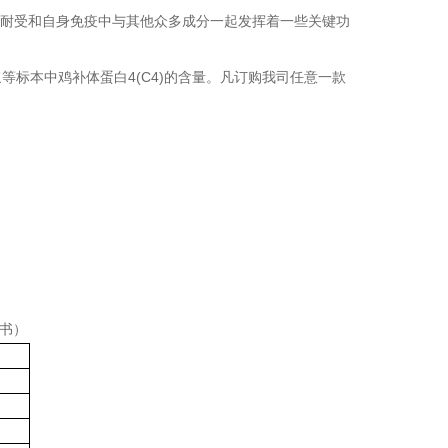
耐受和自身免疫中与其他众多成分一起发挥着一些关键功
浆等标本中
鸡补体蛋白4(C4)
的含量。凡订购我司任意一款
书）