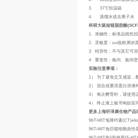
3. 37℃恒温箱
4. 蒸馏水或去离子水
科研大鼠短链脂肪酸(SCFA
1. 准确性：标准品线性回
2. 灵敏度：zui低检测浓度小
3. 特异性：不与其它可
4. 重复性：板内、板间
实验注意事项：
1） 为了避免交叉感染
2） 混合或重溶蛋白溶液
3） 每次孵育时，请使
4） 终止液上板书匈奴
更多上海轩泽康生物产品
96T/48T兔降钙素(CT)e
96T/48T兔巨噬细胞炎性蛋白
96T/48T兔5羟色胺(5-H