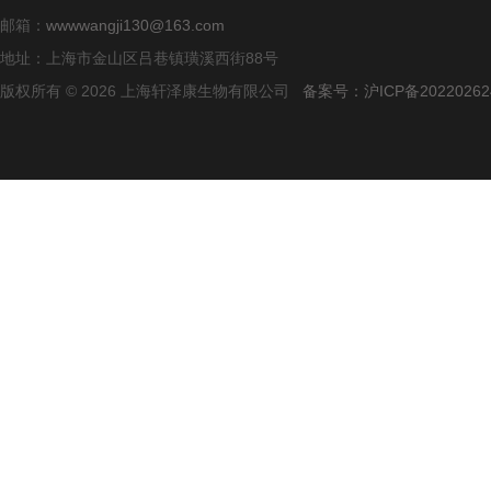
邮箱：
wwwwangji130@163.com
地址：上海市金山区吕巷镇璜溪西街88号
版权所有 © 2026 上海轩泽康生物有限公司
备案号：沪ICP备20220262