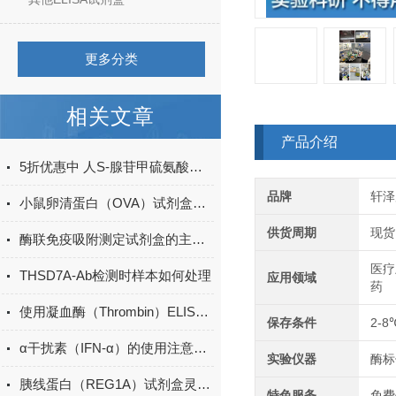
更多分类
相关文章
产品介绍
5折优惠中 人S-腺苷甲硫氨酸（SAM）ELISA试剂盒
品牌
轩泽
小鼠卵清蛋白（OVA）试剂盒现货
供货周期
现货
酶联免疫吸附测定试剂盒的主要组成部分
医疗
THSD7A-Ab检测时样本如何处理
应用领域
药
使用凝血酶（Thrombin）ELISA试剂盒时，需要注意哪些关键步骤？
保存条件
2-8
α干扰素（IFN-α）的使用注意事项有哪些？
实验仪器
酶标
胰线蛋白（REG1A）试剂盒灵敏度
特色服务
免费