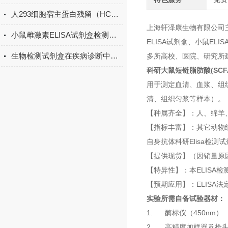
人293细胞宿主蛋白残留（HCP）ELISA检测试剂盒产品升级
上海轩泽康生物有限公司主营
小鼠雌激素ELISA试剂盒检测原理
ELISA试剂盒、小鼠E
生物检测试剂盒在疾病诊断中的重要性
多所高校、医院、研究所
科研大鼠短链脂肪酸(SCFA
用于测定血清、血浆、组
清、组织匀浆等样本）。
【种属齐全】：人、绵羊
【指标丰富】：其它动物
自身抗体科研Elisa检测
【提供现货】（因销量原
【特异性】：本ELISA
【预期应用】：ELISA
实验所需自备试验器材：
1. 酶标仪（450nm）
2. 高精度加样器及枪头：0.5