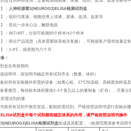
试剂盒仅供科研使用，定量检测细胞液、体液、组织、血清、血浆等标本
称】：
人神经源素3(NEUROG3)ELISA检测试剂盒
本】：组织匀浆液、细胞培养上清液、尿液、血清、血浆等
法】：双抗一步夹心法，酶联免疫
】：96T/48T，分别可检测90个样本/42个样本
力】：部分产品现货（具体需要联系相关客服），可根据客户需求批量定
】：2-8℃，保质期为六个月
准备：
试剂盒在有效期内
阅读说明书，按说明书确定所有试剂齐全（数量、体积）
准备好所有实验额外所需的设备（如离心机、37℃恒温箱、高精度加样器
制备要规范，每份标本体积要按2-3个复孔以上的量制备（贮存），尽量
定所需试剂的量
明书将所有试剂平衡至室温，配制所需试剂。严格按照说明书进行实验步
ELISA试剂盒中每个试剂都有稳定体系的作用，请严格按照说明书操作
(NEUROG3)ELISA检测试剂盒
组成及其配置：（检测范围请参考说明