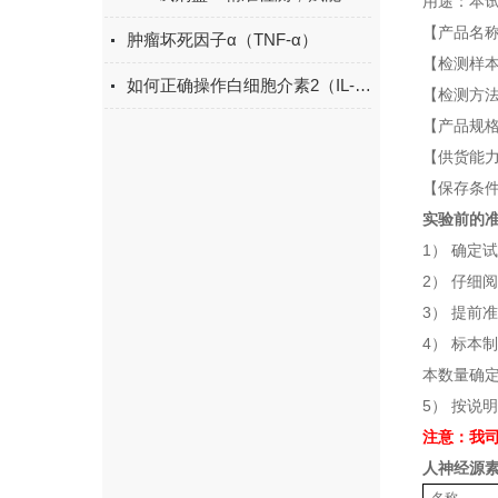
用途：本
【产品名
肿瘤坏死因子α（TNF-α）
【检测样
如何正确操作白细胞介素2（IL-2）ELISA试剂盒？
【检测方
【产品规格
【供货能
【保存条件
实验前的
1） 确定
2） 仔细
3） 提前
4） 标本
本数量确
5） 按说
注意：我司
人神经源素3