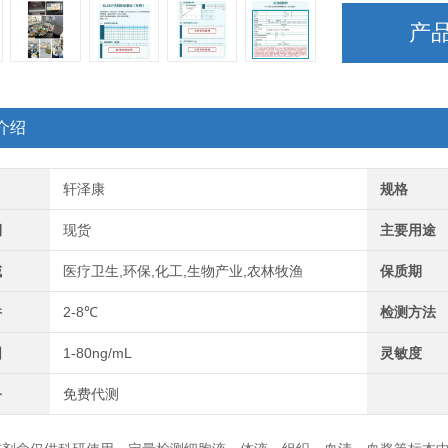
产
介绍
轩泽康
规格
期
现货
主要用途
域
医疗卫生,环保,化工,生物产业,农林牧渔
保质期
件
2-8℃
检测方法
围
1-80ng/mL
灵敏度
务
免费代测