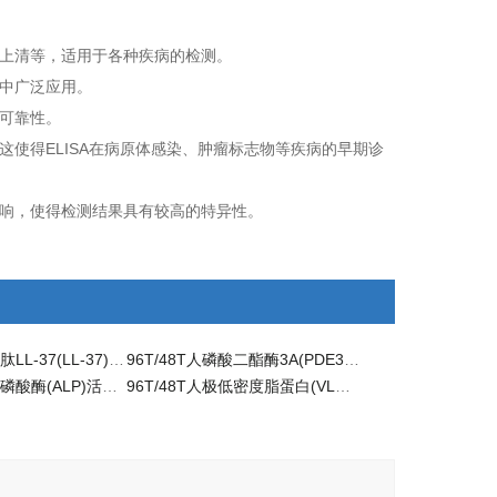
养上清等，适用于各种疾病的检测。
室中广泛应用。
的可靠性。
这使得ELISA在病原体感染、肿瘤标志物等疾病的早期诊
影响，使得检测结果具有较高的特异性。
96T/48T人杀菌肽LL-37(LL-37)ELISA检测试剂盒
96T/48T人磷酸二酯酶3A(PDE3A)科研ELISA试剂盒
96T/48T人碱性磷酸酶(ALP)活性试剂盒 ELISA检测
96T/48T人极低密度脂蛋白(VLDL)ELISA检测试剂盒