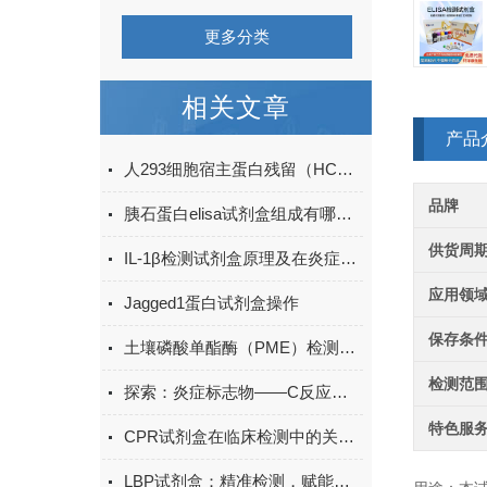
更多分类
相关文章
产品
人293细胞宿主蛋白残留（HCP）ELISA检测试剂盒产品升级
品牌
胰石蛋白elisa试剂盒组成有哪些？
供货周
IL-1β检测试剂盒原理及在炎症研究中的应用
应用领
Jagged1蛋白试剂盒操作
保存条
土壤磷酸单酯酶（PME）检测试剂盒现货
检测范
探索：炎症标志物——C反应蛋白的生物学功能
特色服
CPR试剂盒在临床检测中的关键作用
LBP试剂盒：精准检测，赋能免疫研究新突破