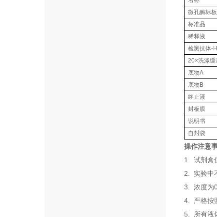
名称
微孔酶标板
标准品
稀释液
检测抗体-H
20×洗涤
底物A
底物B
终止液
封板膜
说明书
自封袋
操作注意
1. 试剂
2. 实验
3. 浓度
4. 严格
5. 所有