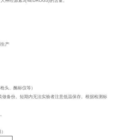
中人
神经源素3(NEUROG3)
的含量。
制生产
及枪头、酶标仪等）
分装做备份。短期内无法实验者注意低温保存。根据检测标
骤。
书）