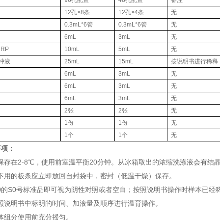
96孔配置
48孔配置
备注
12孔×8条
12孔×4条
无
0.3mL*6管
0.3mL*6管
无
6mL
3mL
无
RP
10mL
5mL
无
缓冲液
25mL
15mL
按说明书进行稀释
6mL
3mL
无
6mL
3mL
无
6mL
3mL
无
2张
2张
无
1份
1份
无
1个
1个
无
事项：
盒保存在2-8℃，使用前室温平衡20分钟。从冰箱取出的浓缩洗涤液会有
中不用的板条应立即放回自封袋中，密封（低温干燥）保存。
为0的S0号标准品即可视为阴性对照或者空白；按照说明书操作时样本已经
按照说明书中标明的时间、加液量及顺序进行温育操作。
液体组分使用前充分摇匀。