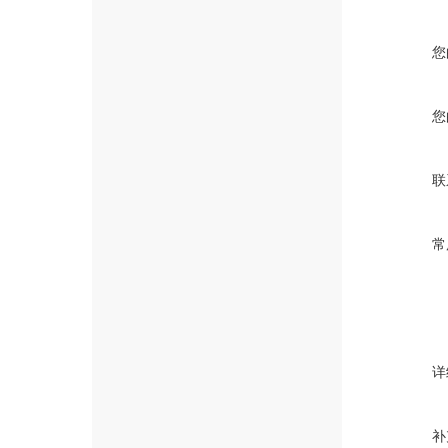
您
您
联
常
详
补