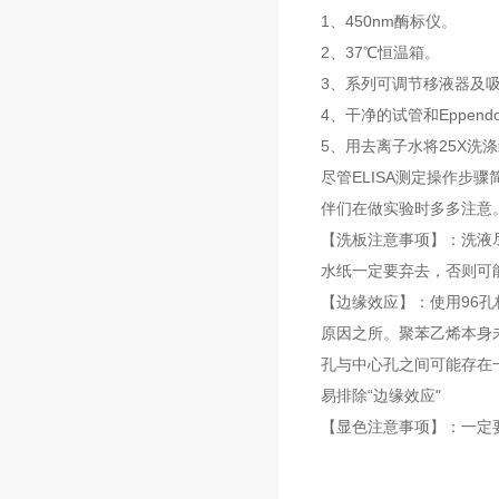
1、450nm酶标仪。
2、37℃恒温箱。
3、系列可调节移液器及吸
4、干净的试管和Eppend
5、用去离子水将25X洗涤
尽管ELISA测定操作
伴们在做实验时多多注意
【洗板注意事项】：洗液
水纸一定要弃去，否则可
【边缘效应】：使用96孔
原因之所。聚苯乙烯本身未
孔与中心孔之间可能存在
易排除“边缘效应"
【显色注意事项】：一定