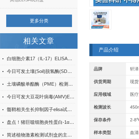
更多分类
相关文章
产品介绍
白细胞介素17（IL-17）ELISA试剂盒的特点及优势
品牌
轩泽
今日可发土壤(Soil)脱氢酶(SDHA)ELISA检测试剂盒＠科研
供货周期
现货
土壤磷酸单酯酶（PME）检测试剂盒现货
应用领域
医疗
今日可发大豆花叶病毒(AMV)ELISA试剂盒＠科研
检测波长
450
髓鞘相关生长抑制因子elisa试剂盒原理
保存条件
2-8
盘点！猪巨噬细胞炎性蛋白-1α(MIP-1α)elisa试剂盒应用详解
样本类型
血清
简述植物激素检测试剂盒的主要用途