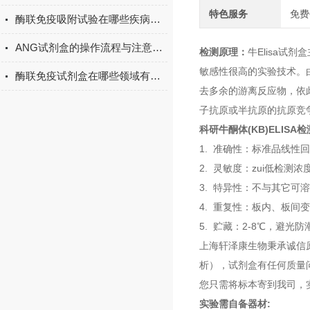
特色服务
免费
酶联免疫吸附试验在哪些疾病诊断中具有重要的应用价值？
ANG试剂盒的操作流程与注意事项
检测原理：
牛Elisa
敏感性很高的实验技术。
酶联免疫试剂盒在哪些领域有广泛应用？
去多余的游离反应物，依
子抗原或半抗原的抗原竞
科研牛酮体(KB)ELIS
1. 准确性：标准品线性回
2. 灵敏度：zui低检测浓度
3. 特异性：不与其它可
4. 重复性：板内、板间
5. 贮藏：2-8℃，避光
上海轩泽康生物秉承诚信
析），试剂盒有任何质量
您只需将标本寄到我司，
实验需自备器材: