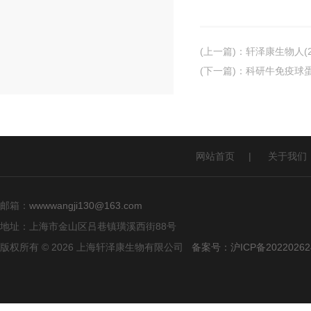
(上一篇)
：
轩泽康生物人(2
(下一篇)
：
科研牛免疫球蛋白
网站首页
|
关于我们
邮箱：
wwwwangji130@163.com
地址：上海市金山区吕巷镇璜溪西街88号
版权所有 © 2026 上海轩泽康生物有限公司
备案号：沪ICP备20220262