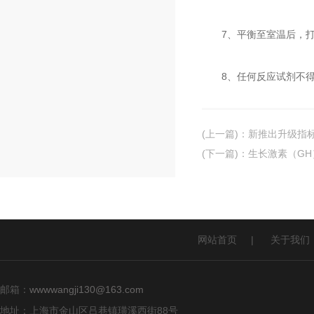
7、平衡至室温后，打
8、任何反应试剂不得接
(上一篇)
：
新推出升级指标金
(下一篇)
：
生长激素（GH
网站首页
|
关于我们
邮箱：
wwwwangji130@163.com
地址：上海市金山区吕巷镇璜溪西街88号