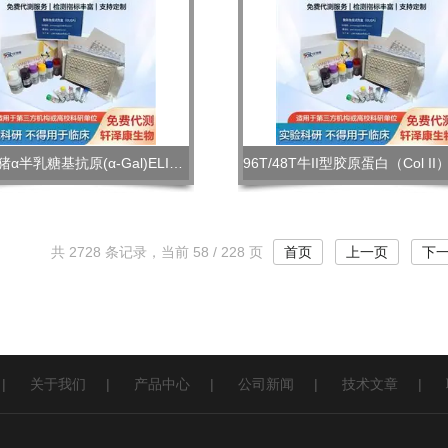
96T/48T猪α半乳糖基抗原(α-Gal)ELISA检测试剂盒
共 2728 条记录，当前 58 / 228 页
首页
上一页
下
|
关于我们
|
产品中心
|
公司新闻
|
技术文章
|