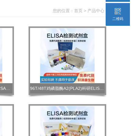
您的位置：
首页
>
产品中心
>
二维码
96T/48T牛β酪蛋白(β-Casein)ELISA试剂盒灵敏度高
96T/48T鸡磷脂酶A2(PLA2)科研ELISA试剂盒灵敏度高