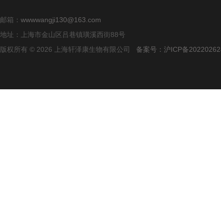
邮箱：
wwwwangji130@163.com
地址：上海市金山区吕巷镇璜溪西街88号
版权所有 © 2026 上海轩泽康生物有限公司
备案号：沪ICP备20220262