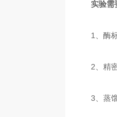
实验需
1、酶标
2、精密
3、蒸馏